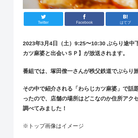
Twitter
Facebook
はてブ
202
3
年
3
月
4
日（
土
）
9:25
〜
10:30
ぶらり途中
カツ麻婆と出会いＳＰ】が放送されます。
番組では、塚田僚一さん
が秩父鉄道でぶらり
その中で紹介される「わらじカツ麻婆」で話
ったので、店舗の場所はどこなのか住所アク
調べてみました！
※トップ画像はイメージ