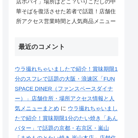
店ポパイ」場所はどこ？いりこだしの中
華そばを復活させた若者で話題！店舗住
所アクセス営業時間と人気商品メニュー
最近のコメント
ウラ撮れちゃいましたで紹介！賞味期限1
分のスフレで話題の大阪・浪速区「FUN
SPACE DINER（ファンスペースダイナ
ー）」店舗住所・場所アクセス情報と人
気メニューまとめ
に
ウラ撮れちゃいまし
たで紹介！賞味期限1分のたい焼き「あん
バター」で話題の京都・右京区・嵐山
「まめものとたい焼き 嵐山本店」店舗住