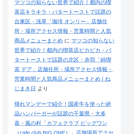
マツコの知らない世界で紹介！都内の喫
茶店キラキラ・バタートーストで話題の
台東区・浅草「珈琲 オンリー」店舗住
所・場所アクセス情報・営業時間と人気
商品メニューまとめ
に
マツコの知らない
世界で紹介！都内の喫茶店ピカピカ・バ
タートーストで話題の北区・赤羽「純喫
茶 デア」店舗住所・場所アクセス情報・
営業時間と人気商品メニューまとめ | ね
じまき日
より
帰れマンデーで紹介！国産牛を使った絶
品ハンバーガーが話題の千葉県・大多
喜・風の村「カフェクラブ ビッグワン
（cafe club BIG ONE）」店舗場所アクセ