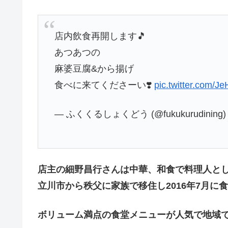
店内飲食再開します🎵
あつあつの
麻婆豆腐&から揚げ
食べに来てくださーい❣️
pic.twitter.com/
— ふくくるしょくどう (@fukukurudining
店主の細野昌行さんは中華、和食で料理人と
立川市から秩父に家族で移住し2016年7月に
ボリューム満点の食堂メニューが人気で地域