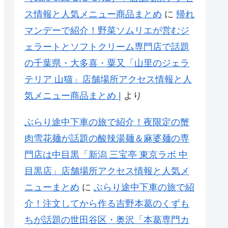
ス情報と人気メニュー商品まとめ
に
帰れ
マンデーで紹介！野菜ソムリエが営むジ
ェラートとソフトクリーム専門店で話題
の千葉県・大多喜・粟又「山里のジェラ
テリア 山猫」店舗場所アクセス情報と人
気メニュー商品まとめ |
より
ぶらり途中下車の旅で紹介！夜限定の蟹
肉雪花麺が話題の酸辣湯麺＆麻婆麺の専
門店は中目黒「新潟 三宝亭 東京ラボ 中
目黒店」店舗場所アクセス情報と人気メ
ニューまとめ
に
ぶらり途中下車の旅で紹
介！注文してから作る吉野本葛のくずも
ちが話題の世田谷区・奥沢「本葛専門カ