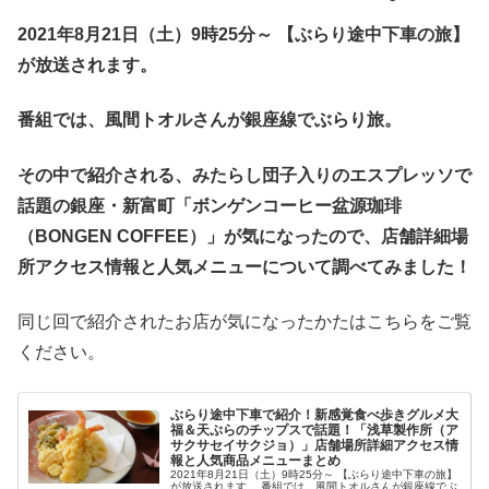
2021年
8
月2
1
日（
土
）9時25分～ 【ぶらり途中下車の旅】
が放送されます。
番組では、風間トオルさんが銀座線でぶらり旅。
その中で紹介される、
みたらし団子入りのエスプレッソで
話題の銀座・新富町「ボンゲンコーヒー盆源珈琲
（
BONGEN COFFEE
）」
が気になったので、店舗詳細場
所アクセス情報と人気メニューについて調べてみました！
同じ回で紹介されたお店が気になったかたはこちらをご覧
ください。
ぶらり途中下車で紹介！新感覚食べ歩きグルメ大
福＆天ぷらのチップスで話題！「浅草製作所（ア
サクサセイサクジョ）」店舗場所詳細アクセス情
報と人気商品メニューまとめ
2021年8月21日（土）9時25分～ 【ぶらり途中下車の旅】
が放送されます。 番組では、風間トオルさんが銀座線でぶ