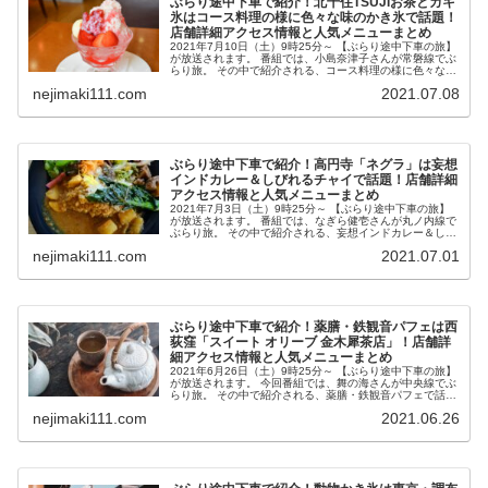
ぶらり途中下車で紹介！北千住TSUJIお茶とカキ
氷はコース料理の様に色々な味のかき氷で話題！
店舗詳細アクセス情報と人気メニューまとめ
2021年7月10日（土）9時25分～ 【ぶらり途中下車の旅】
が放送されます。 番組では、小島奈津子さんが常磐線でぶ
らり旅。 その中で紹介される、コース料理の様に色々な味
が味わえるかき氷で話題の北千住「TSUJI お茶とカキ氷」
nejimaki111.com
2021.07.08
が気になった...
ぶらり途中下車で紹介！高円寺「ネグラ」は妄想
インドカレー＆しびれるチャイで話題！店舗詳細
アクセス情報と人気メニューまとめ
2021年7月3日（土）9時25分～ 【ぶらり途中下車の旅】
が放送されます。 番組では、なぎら健壱さんが丸ノ内線で
ぶらり旅。 その中で紹介される、妄想インドカレー＆しび
れるチャイで話題の高円寺「ネグラ」が気になったので、
nejimaki111.com
2021.07.01
店舗詳細アクセス情報...
ぶらり途中下車で紹介！薬膳・鉄観音パフェは西
荻窪「スイート オリーブ 金木犀茶店」！店舗詳
細アクセス情報と人気メニューまとめ
2021年6月26日（土）9時25分～ 【ぶらり途中下車の旅】
が放送されます。 今回番組では、舞の海さんが中央線でぶ
らり旅。 その中で紹介される、薬膳・鉄観音パフェで話題
の西荻窪「スイート オリーブ金木犀茶店」が気になったの
nejimaki111.com
2021.06.26
で、店舗詳細アク...