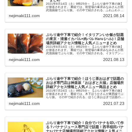
2021年8月14日（土）9時25分～ 【ぶらり途中下車の旅】
が放送されます。 番組では、初登場の峯岸みなみさんが西
武池袋線でぶらり旅。 その中で紹介される、ふわふわトロ
トロ黄金アジのプラチナアジフライが話題の東京・練馬
nejimaki111.com
2021.08.14
「アジ好きですか？」...
ぶらり途中下車で紹介！イタリアンいか飯が話題
の東京・清瀬イカバル×肉バル Haru (ハル)！店舗
場所詳細アクセス情報と人気メニューまとめ
2021年8月14日（土）9時25分～ 【ぶらり途中下車の旅】
が放送されます。 番組では、初登場の峯岸みなみさんが西
武池袋線でぶらり旅。 その中で紹介される、イタリアンい
か飯が話題の東京・清瀬「イカバル×肉バル Haru (ハル)」
nejimaki111.com
2021.08.13
が気にな...
ぶらり途中下車で紹介！ほうじ茶おはぎで話題の
おはぎ専門店は神楽坂「おはぎと大福」店舗場所
詳細アクセス情報と人気メニュー商品まとめ
2021年7月24日（土）9時25分～ 【ぶらり途中下車の旅】
が放送されます。 番組では、木下ほうかさんが東西線でぶ
らり旅。 その中で紹介される、ほうじ茶おはぎで話題のお
はぎ専門店・神楽坂「おはぎと大福」が気になったので、
nejimaki111.com
2021.07.23
店舗場所詳細アクセ...
ぶらり途中下車で紹介！自分でバナナを叩いて作
る？バナナジュース専門店で話題！西早稲田バナ
ナ×バナナ店舗場所詳細アクセス情報と人気メニ