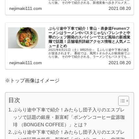
らり旅。 その中で紹介される、新感覚食べ歩きグルメ大福
＆天ぷらのチップスで話題の「浅草製作所（アサクサセイ
nejimaki111.com
2021.08.20
サクジョ）」が気に...
ぶらり途中下車で紹介！青山・表参道Feumenフ
ーメンはラーメンやパスタじゃないフレンチと中
華のシェフ開発のスパイシーでエビ風味の新感覚
麺で話題！店舗場所詳細アクセス情報と人気メニ
ューまとめ
2021年8月21日（土）9時25分～ 【ぶらり途中下車の旅】
が放送されます。 番組では、風間トオルさんが銀座線でぶ
らり旅。 その中で紹介される、ラーメンでもパスタでもな
いフレンチと中華のシェフが開発したスパイシーでエビ風
nejimaki111.com
2021.08.20
味の新感覚の麺「フ...
※トップ画像はイメージ
目次
ぶらり途中下車で紹介！みたらし団子入りのエスプレ
ッソで話題の銀座・新富町「ボンゲンコーヒー盆源珈
琲 （BONGEN COFFEE）」とは？
ぶらり途中下車で紹介！みたらし団子入りのエスプレ