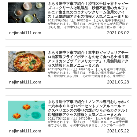
ぶらり途中下車で紹介！渋谷区千駄ヶ谷キッピー
ズココクリームは乳製品、砂糖不使用のカルフォ
ルニア生まれのココナッツクリーム使用のアイ
ス！店舗詳細アクセス情報と人気メニューまとめ
2021年6月5日（土）9時25分～ 【ぶらり途中下車の旅】
が放送されます。 番組では、水森かおりさんが大江戸線で
ぶらり旅。 その中で紹介される、渋谷区千駄ヶ谷「キッピ
ーズココクリーム」の乳製品、砂糖、グルテン不使用のカ
nejimaki111.com
2021.06.02
ルフォルニア・ベニス...
ぶらり途中下車で紹介！東中野ピッツェリアチー
ロ自家製フライドポテトをのせて食べるナポリ流
アメリカンピザ「アメリカーナ」！店舗詳細アク
セス情報と人気メニューまとめ
2021年5月29日（土）9時25分～ 【ぶらり途中下車の旅】
が放送されます。 番組では、初登場の瀧本美織さんが中
央・総武線でぶらり旅。 その中で紹介される、東中野ピッ
ツェリアチーロの自家製フライドポテトをのせて食べるナ
nejimaki111.com
2021.05.28
ポリ流アメリカンピザ...
ぶらり途中下車で紹介！ノンアル専門おしゃれバ
ー六本木０％ゼロパーセントノンアルコール エ
クスペリエンスの香りの煙がひろがるカクテル！
店舗詳細アクセス情報と人気メニューまとめ
2021年5月22日（土）9時25分～ 【ぶらり途中下車の旅】
が放送されます。 番組では、「風間トオル」さんが千代田
線でぶらり旅。 その中で紹介される、ノンアルコール専門
おしゃれバー東京・六本木の「０％ NON-ALCOHOL
nejimaki111.com
2021.05.22
EXPERI...