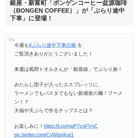
銀座・新富町「ボンゲンコーヒー盆源珈琲
（BONGEN COFFEE）」
が「ぶらり途中
下車」に登場！
今週も
#ぶらり途中下車の旅
を
ご覧頂きありがとうございました！
来週は風間トオルさんが「銀座線」でぶらり旅！
みたらし団子が入ったエスプレッソに、
ラーメンでもパスタでもない新感覚の麺！フーメ
ン！？
大福や天ぷらで作るチップスとは？
お楽しみに！
https://t.co/mgP7cnFVnC
pic.twitter.com/CvWqjvKaj1