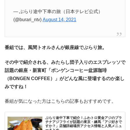
— ぶらり途中下車の旅（日本テレビ公式）
(@burari_ntv)
August 14, 2021
番組では、風間トオルさんが銀座線でぶらり旅。
その中で紹介される、
みたらし団子入りのエスプレッソで
話題の銀座・新富町「ボンゲンコーヒー盆源珈琲
（
BONGEN COFFEE
）」
がどんな風に登場するのか楽し
みですね！
番組が気になった方はこちらの記事もおすすめです。
ぶらり途中下車で紹介！ふわトロ黄金アジのプラ
チナアジフライが話題の東京・練馬「アジ好きで
すか？」店舗詳細場所アクセス情報と人気メニュ
ーまとめ