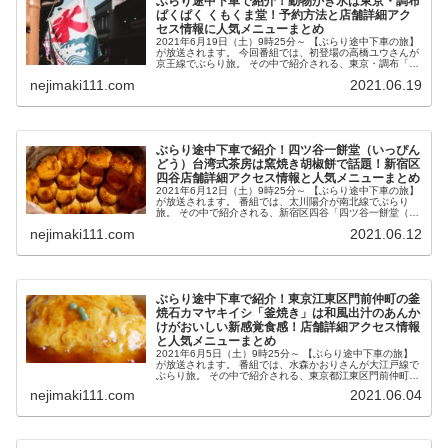
ぶらり途中下車で紹介！動物かき氷は東京・調布
ぱくぱく くもくま堂！予約方法と店舗詳細アク
セス情報に人気メニューまとめ
2021年6月19日（土）9時25分～ 【ぶらり途中下車の旅】
が放送されます。 今回番組では、初登場の高橋ユウさんが
京王線でぶらり旅。 その中で紹介される、東京・調布「ぱ
くぱく くもくま堂」のクマ型などのかわいい動物モチーフ
nejimaki111.com
2021.06.19
のかき氷が気...
ぶらり途中下車で紹介！四ツ谷一餅堂（いっぴん
どう）台湾式茶房は窯焼き胡椒餅で話題！新宿区
四谷店舗詳細アクセス情報と人気メニューまとめ
2021年6月12日（土）9時25分～ 【ぶらり途中下車の旅】
が放送されます。 番組では、太川陽介が南北線でぶらり
旅。 その中で紹介される、新宿区四谷「四ツ谷一餅堂（よ
つやいっぴんどう）」台湾式茶房の窯焼き胡椒餅が気にな
nejimaki111.com
2021.06.12
ったので、店舗詳細ア...
ぶらり途中下車で紹介！東京江東区門前仲町の釜
焼石カマヤキイシ「釜焼き」は和風出汁のあんか
けがおいしい新感覚食感！店舗詳細アクセス情報
と人気メニューまとめ
2021年6月5日（土）9時25分～ 【ぶらり途中下車の旅】
が放送されます。 番組では、水森かおりさんが大江戸線で
ぶらり旅。 その中で紹介される、東京都江東区門前仲町の
釜焼石（カマヤキイシ）の和風出汁のあんかけがおいしい
nejimaki111.com
2021.06.04
新感覚食感の「釜焼き...