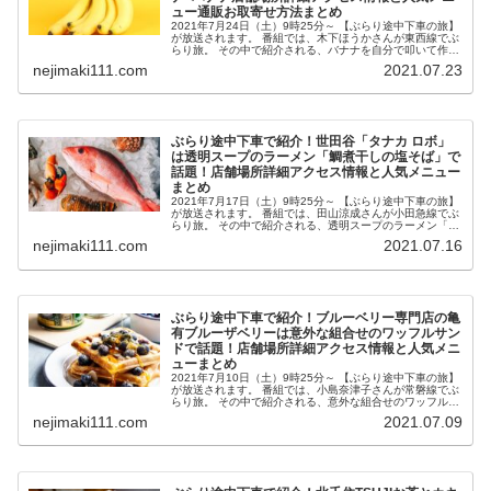
ュー通販お取寄せ方法まとめ
2021年7月24日（土）9時25分～ 【ぶらり途中下車の旅】
が放送されます。 番組では、木下ほうかさんが東西線でぶ
らり旅。 その中で紹介される、バナナを自分で叩いて作
る？バナナジュースの専門店で話題の西早稲田
nejimaki111.com
2021.07.23
Banana×Banana（バ...
ぶらり途中下車で紹介！世田谷「タナカ ロボ」
は透明スープのラーメン「鯛煮干しの塩そば」で
話題！店舗場所詳細アクセス情報と人気メニュー
まとめ
2021年7月17日（土）9時25分～ 【ぶらり途中下車の旅】
が放送されます。 番組では、田山涼成さんが小田急線でぶ
らり旅。 その中で紹介される、透明スープのラーメン「鯛
煮干しの塩そば」で話題の世田谷「タナカ ロボ」が気にな
nejimaki111.com
2021.07.16
ったので、店舗場...
ぶらり途中下車で紹介！ブルーベリー専門店の亀
有ブルーザベリーは意外な組合せのワッフルサン
ドで話題！店舗場所詳細アクセス情報と人気メニ
ューまとめ
2021年7月10日（土）9時25分～ 【ぶらり途中下車の旅】
が放送されます。 番組では、小島奈津子さんが常磐線でぶ
らり旅。 その中で紹介される、意外な組合せのワッフルサ
ンドで話題のブルーベリー専門店の亀有「Blue THE
nejimaki111.com
2021.07.09
Berry（ブ...