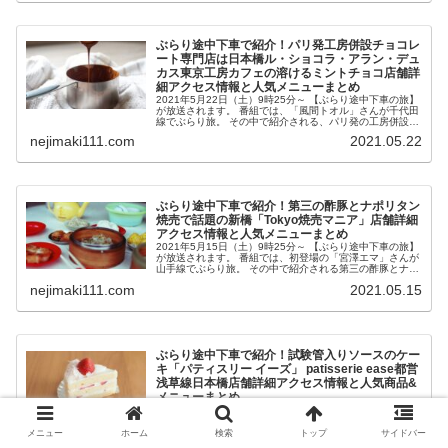
ぶらり途中下車で紹介！パリ発工房併設チョコレ
ート専門店は日本橋ル・ショコラ・アラン・デュ
カス東京工房カフェの溶けるミントチョコ店舗詳
細アクセス情報と人気メニューまとめ
2021年5月22日（土）9時25分～ 【ぶらり途中下車の旅】
が放送されます。 番組では、「風間トオル」さんが千代田
線でぶらり旅。 その中で紹介される、パリ発の工房併設チ
ョコレート専門店、日本橋「ル・ショコラ・アラン・デュ
nejimaki111.com
2021.05.22
カス東京工房」のカ...
ぶらり途中下車で紹介！第三の酢豚とナポリタン
焼売で話題の新橋「Tokyo焼売マニア」店舗詳細
アクセス情報と人気メニューまとめ
2021年5月15日（土）9時25分～ 【ぶらり途中下車の旅】
が放送されます。 番組では、初登場の「宮澤エマ」さんが
山手線でぶらり旅。 その中で紹介される第三の酢豚とナポ
リタン焼売で話題の新橋「Tokyo焼売マニア」が気になっ
nejimaki111.com
2021.05.15
たので、店舗詳...
ぶらり途中下車で紹介！試験管入りソースのケー
キ「パティスリー イーズ」 patisserie ease都営
浅草線日本橋店舗詳細アクセス情報と人気商品&
メニューまとめ
2021年4月24日（土）9時25分～ 【ぶらり途中下車の旅】
が放送されます。 番組では、落語家の「林家たい平」さん
が都営浅草線・京急線でぶらり旅。 その中で紹介される試
メニュー
ホーム
検索
トップ
サイドバー
験管入りソースをかけて食べるケーキが話題の「パティス