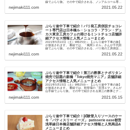
線でぶらり旅。 その中で紹介される、ノンアルコール専門
おしゃれバー東京・六本木の「０％ NON-ALCOHOL
nejimaki111.com
2021.05.22
EXPERI...
ぶらり途中下車で紹介！パリ発工房併設チョコレ
ート専門店は日本橋ル・ショコラ・アラン・デュ
カス東京工房カフェの溶けるミントチョコ店舗詳
細アクセス情報と人気メニューまとめ
2021年5月22日（土）9時25分～ 【ぶらり途中下車の旅】
が放送されます。 番組では、「風間トオル」さんが千代田
線でぶらり旅。 その中で紹介される、パリ発の工房併設チ
ョコレート専門店、日本橋「ル・ショコラ・アラン・デュ
nejimaki111.com
2021.05.22
カス東京工房」のカ...
ぶらり途中下車で紹介！第三の酢豚とナポリタン
焼売で話題の新橋「Tokyo焼売マニア」店舗詳細
アクセス情報と人気メニューまとめ
2021年5月15日（土）9時25分～ 【ぶらり途中下車の旅】
が放送されます。 番組では、初登場の「宮澤エマ」さんが
山手線でぶらり旅。 その中で紹介される第三の酢豚とナポ
リタン焼売で話題の新橋「Tokyo焼売マニア」が気になっ
nejimaki111.com
2021.05.15
たので、店舗詳...
ぶらり途中下車で紹介！試験管入りソースのケー
キ「パティスリー イーズ」 patisserie ease都営
浅草線日本橋店舗詳細アクセス情報と人気商品&
メニューまとめ