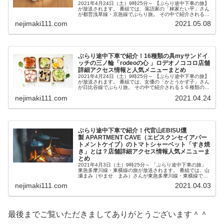
2021年4月24日（土）9時25分～ 【ぶらり途中下車の旅】
が放送されます。 番組では、落語家の「林家たい平」さん
が都営浅草線・京急線でぶらり旅。 その中で紹介される試
験管入りソースをかけて食べるケーキが話題の「パティス
nejimaki111.com
2021.05.08
リー イーズ」 （...
ぶらり途中下車で紹介！16種類の具myサンドイ
ッチの三ノ輪「rodeoの心 」ロデオノココロ店舗
詳細アクセス情報と人気メニューまとめ
2021年4月24日（土）9時25分～ 【ぶらり途中下車の旅】
が放送されます。 番組では、女優の「かとうかず子」さん
が日比谷線でぶらり旅。 その中で紹介される１６種類の具
材を自分で組み合わせる「myサンドイッチ」の三ノ輪
nejimaki111.com
2021.04.24
「rodeoの心 」...
ぶらり途中下車で紹介！代官山EBISU燻
製 APARTMENT CAVE（エビスクンセイアパー
トメントケイブ）のトマトシャーベット「すき焼
き」とは？店舗詳細アクセス情報人気メニューま
とめ
2021年4月3日（土）9時25分～ 「ぶらり途中下車の旅」
東急多摩川線・東横線の旅が放送されます。 番組では、山
瀬まみ（やませ まみ）さんが東急多摩川線・東横線でぶ
らり旅。 その中で紹介される東京都代官山・恵比寿にある
nejimaki111.com
2021.04.03
「EBISU燻製 A...
最後までご覧いただきましてありがとうございます＾＾