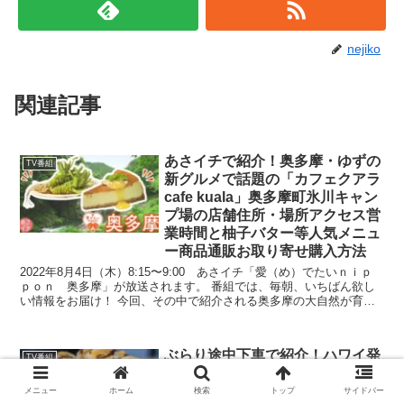
nejiko
関連記事
あさイチで紹介！奥多摩・ゆずの
TV番組
新グルメで話題の「カフェクアラ
cafe kuala」奥多摩町氷川キャン
プ場の店舗住所・場所アクセス営
業時間と柚子バター等人気メニュ
ー商品通販お取り寄せ購入方法
2022年8月4日（木）8:15〜9:00 あさイチ「愛（め）でたいｎｉｐ
ｐｏｎ 奥多摩」が放送されます。 番組では、毎朝、いちばん欲し
い情報をお届け！ 今回、その中で紹介される奥多摩の大自然が育む
ゆずの新グルメで話題の東京都西多摩郡奥多摩...
ぶらり途中下車で紹介！ハワイ発
TV番組
パイナップルジュースで煮た豚肉
入りクレープで話題！自由が丘ク
メニュー
ホーム
検索
トップ
サイドバー