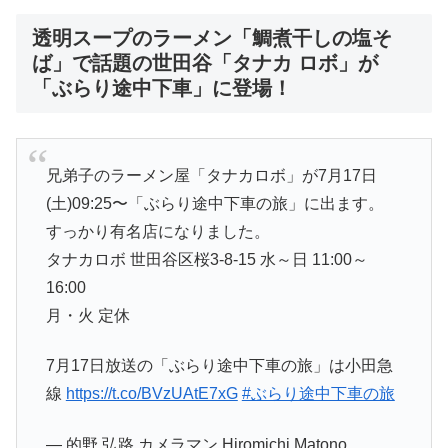
透明スープのラーメン「鯛煮干しの塩そ
ば」で話題の世田谷「タナカ ロボ」
が
「ぶらり途中下車」に登場！
兄弟子のラーメン屋「タナカロボ」が7月17日
(土)09:25〜「ぶらり途中下車の旅」に出ます。
すっかり有名店になりました。
タナカロボ 世田谷区桜3-8-15 水～日 11:00～
16:00
月・火 定休
7月17日放送の「ぶらり途中下車の旅」は小田急
線
https://t.co/BVzUAtE7xG
#ぶらり途中下車の旅
— 的野 弘路 カメラマン Hiromichi Matono