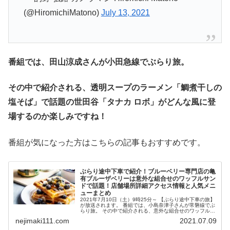
(@HiromichiMatono)
July 13, 2021
番組では、
田山涼成さんが小田急線でぶらり旅。
その中で紹介される、透明スープのラーメン「鯛煮干しの
塩そば」で話題の世田谷「タナカ ロボ」
がどんな風に登
場するの
か楽しみですね！
番組が気になった方はこちらの記事もおすすめです。
ぶらり途中下車で紹介！ブルーベリー専門店の亀
有ブルーザベリーは意外な組合せのワッフルサン
ドで話題！店舗場所詳細アクセス情報と人気メニ
ューまとめ
2021年7月10日（土）9時25分～ 【ぶらり途中下車の旅】
が放送されます。 番組では、小島奈津子さんが常磐線でぶ
らり旅。 その中で紹介される、意外な組合せのワッフルサ
ンドで話題のブルーベリー専門店の亀有「Blue THE
nejimaki111.com
2021.07.09
Berry（ブ...