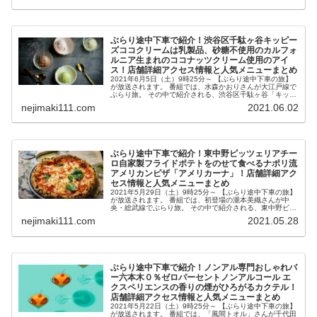
ぶらり途中下車で紹介！渋谷区千駄ヶ谷キッピー
ズココクリームは乳製品、砂糖不使用のカルフォ
ルニア生まれのココナッツクリーム使用のアイ
ス！店舗詳細アクセス情報と人気メニューまとめ
2021年6月5日（土）9時25分～ 【ぶらり途中下車の旅】
が放送されます。 番組では、水森かおりさんが大江戸線で
ぶらり旅。 その中で紹介される、渋谷区千駄ヶ谷「キッピ
ーズココクリーム」の乳製品、砂糖、グルテン不使用のカ
nejimaki111.com
2021.06.02
ルフォルニア・ベニス...
ぶらり途中下車で紹介！東中野ピッツェリアチー
ロ自家製フライドポテトをのせて食べるナポリ流
アメリカンピザ「アメリカーナ」！店舗詳細アク
セス情報と人気メニューまとめ
2021年5月29日（土）9時25分～ 【ぶらり途中下車の旅】
が放送されます。 番組では、初登場の瀧本美織さんが中
央・総武線でぶらり旅。 その中で紹介される、東中野ピッ
ツェリアチーロの自家製フライドポテトをのせて食べるナ
nejimaki111.com
2021.05.28
ポリ流アメリカンピザ...
ぶらり途中下車で紹介！ノンアル専門おしゃれバ
ー六本木０％ゼロパーセントノンアルコール エ
クスペリエンスの香りの煙がひろがるカクテル！
店舗詳細アクセス情報と人気メニューまとめ
2021年5月22日（土）9時25分～ 【ぶらり途中下車の旅】
が放送されます。 番組では、「風間トオル」さんが千代田