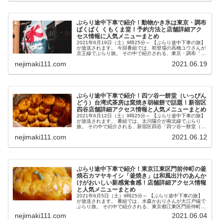
ぶらり途中下車で紹介！動物かき氷は東京・調布
ぱくぱく くもくま堂！予約方法と店舗詳細アク
セス情報に人気メニューまとめ
2021年6月19日（土）9時25分～ 【ぶらり途中下車の旅】
が放送されます。 今回番組では、初登場の高橋ユウさんが
京王線でぶらり旅。 その中で紹介される、東京・調布「ぱ
くぱく くもくま堂」のクマ型などのかわいい動物モチーフ
nejimaki111.com
2021.06.19
のかき氷が気...
ぶらり途中下車で紹介！四ツ谷一餅堂（いっぴん
どう）台湾式茶房は窯焼き胡椒餅で話題！新宿区
四谷店舗詳細アクセス情報と人気メニューまとめ
2021年6月12日（土）9時25分～ 【ぶらり途中下車の旅】
が放送されます。 番組では、太川陽介が南北線でぶらり
旅。 その中で紹介される、新宿区四谷「四ツ谷一餅堂（よ
つやいっぴんどう）」台湾式茶房の窯焼き胡椒餅が気にな
nejimaki111.com
2021.06.12
ったので、店舗詳細ア...
ぶらり途中下車で紹介！東京江東区門前仲町の釜
焼石カマヤキイシ「釜焼き」は和風出汁のあんか
けがおいしい新感覚食感！店舗詳細アクセス情報
と人気メニューまとめ
2021年6月5日（土）9時25分～ 【ぶらり途中下車の旅】
が放送されます。 番組では、水森かおりさんが大江戸線で
ぶらり旅。 その中で紹介される、東京都江東区門前仲町の
釜焼石（カマヤキイシ）の和風出汁のあんかけがおいしい
nejimaki111.com
2021.06.04
新感覚食感の「釜焼き...