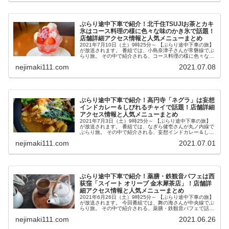
ぶらり途中下車で紹介！北千住TSUJIお茶とカキ
氷はコース料理の様に色々な味のかき氷で話題！
店舗詳細アクセス情報と人気メニューまとめ
2021年7月10日（土）9時25分～ 【ぶらり途中下車の旅】
が放送されます。 番組では、小島奈津子さんが常磐線でぶ
らり旅。 その中で紹介される、コース料理の様に色々な味
が味わえるかき氷で話題の北千住「TSUJI お茶とカキ氷」
nejimaki111.com
2021.07.08
が気になった...
ぶらり途中下車で紹介！高円寺「ネグラ」は妄想
インドカレー＆しびれるチャイで話題！店舗詳細
アクセス情報と人気メニューまとめ
2021年7月3日（土）9時25分～ 【ぶらり途中下車の旅】
が放送されます。 番組では、なぎら健壱さんが丸ノ内線で
ぶらり旅。 その中で紹介される、妄想インドカレー＆しび
れるチャイで話題の高円寺「ネグラ」が気になったので、
nejimaki111.com
2021.07.01
店舗詳細アクセス情報...
ぶらり途中下車で紹介！薬膳・鉄観音パフェは西
荻窪「スイート オリーブ 金木犀茶店」！店舗詳
細アクセス情報と人気メニューまとめ
2021年6月26日（土）9時25分～ 【ぶらり途中下車の旅】
が放送されます。 今回番組では、舞の海さんが中央線でぶ
らり旅。 その中で紹介される、薬膳・鉄観音パフェで話題
の西荻窪「スイート オリーブ金木犀茶店」が気になったの
nejimaki111.com
2021.06.26
で、店舗詳細アク...