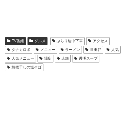
TV番組
グルメ
ぶらり途中下車
アクセス
タナカロボ
メニュー
ラーメン
世田谷
人気
人気メニュー
場所
店舗
透明スープ
鯛煮干しの塩そば