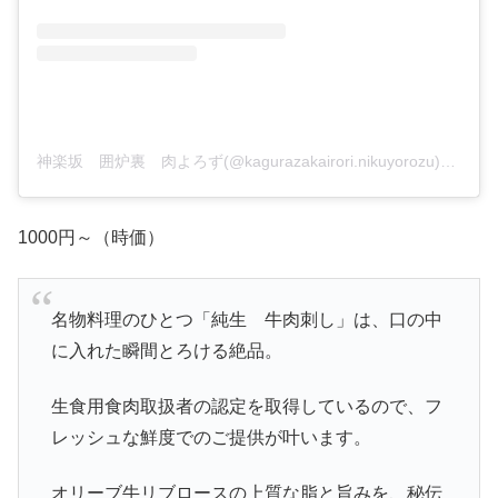
神楽坂 囲炉裏 肉よろず(@kagurazakairori.nikuyorozu)がシェアした投稿
1000円～（時価）
名物料理のひとつ「純生 牛肉刺し」は、口の中
に入れた瞬間とろける絶品。
生食用食肉取扱者の認定を取得しているので、フ
レッシュな鮮度でのご提供が叶います。
オリーブ牛リブロースの上質な脂と旨みを、秘伝