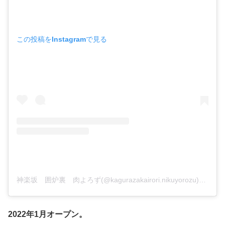
この投稿をInstagramで見る
神楽坂 囲炉裏 肉よろず(@kagurazakairori.nikuyorozu)がシェアした投稿
2022年1月オープン。