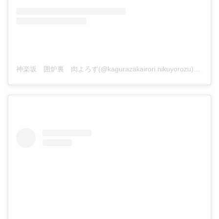
神楽坂 囲炉裏 肉よろず(@kagurazakairori.nikuyorozu)がシェアした投稿