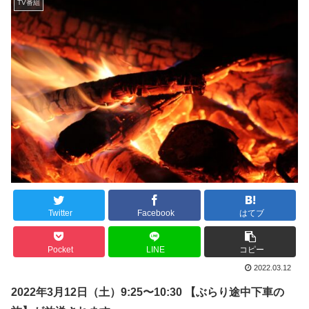
TV番組
Twitter
Facebook
はてブ
Pocket
LINE
コピー
2022.03.12
2022年
3
月
12
日（
土
）
9:25
〜
10:30
【ぶらり途中下車の