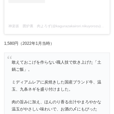
神楽坂 囲炉裏 肉よろず(@kagurazakairori.nikuyorozu)がシェアした投稿
1,580円（2022年1月当時）
敢えておこげを作らない職人技で炊き上げた「土
鍋ご飯」。
ミディアムレアに炭焼きした国産ブランド牛、温
玉、九条ネギを盛り付けました。
肉の旨みに加え、ほんのり香る出汁やまろやかな
温玉がやさしい味わいで、お酒の〆にもぴった