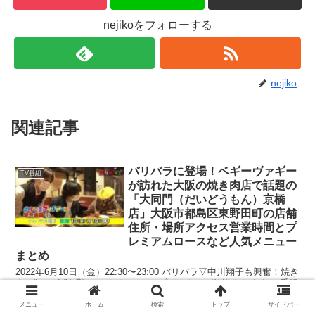
nejikoをフォローする
nejiko
関連記事
バリバラに登場！ベギーヴァギー
TV番組
が訪れた大阪の焼き肉店で話題の
「大同門（だいどうもん）京橋
店」大阪市都島区東野田町の店舗
住所・場所アクセス営業時間とプ
レミアムロースなど人気メニュー
まとめ
2022年6月10日（金）22:30〜23:00 バリバラ▽中川翔子も興奮！焼き
肉の“ふつう”を驚きアイデアでアップデート！が放送されます。 番組
は「生きづらさを抱えるすべてのマイノリティー」にとっての“バリ
ア”をなくす、みんなのためのバリ...
メニュー
ホーム
検索
トップ
サイドバー