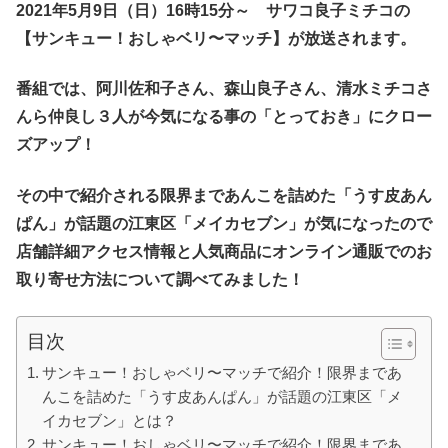
2021年
5
月
9
日（
日
）16時15分～
サワコ良子ミチコの
【サンキュー！おしゃベリ〜マッチ】が放送されます。
番組では、阿川佐和子さん、森山良子さん、清水ミチコさ
んら仲良し３人が今気になる事の「とっておき」にクロー
ズアップ！
その中で紹介される限界まであんこを詰めた「うす皮あん
ぱん」が話題の江東区「メイカセブン」
が気になったので
店舗詳細アクセス情報と人気商品にオンライン通販でのお
取り寄せ方法について調べてみました！
目次
サンキュー！おしゃベリ〜マッチで紹介！限界まであ
んこを詰めた「うす皮あんぱん」が話題の江東区「メ
イカセブン」とは？
サンキュー！おしゃベリ〜マッチで紹介！限界まであ