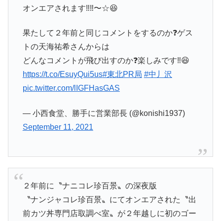
オンエアされます‼️‼️〜☆😆
果たして２年前と同じコメントをするのか❓ゲス
トの天海祐希さんからは
どんなコメントが飛び出すのか❓楽しみです‼️😆
https://t.co/EsuyQui5us
#東北PR局
#中丿沢
pic.twitter.com/lIGFHasGAS
— 小西食堂、勝手に営業部長 (@konishi1937)
September 11, 2021
２年前に〝ナニコレ珍百景〟の深夜版
〝ナンジャコレ珍百景〟にてオンエアされた〝出
前カツ丼専門店取調べ室〟が２年越しに初のゴー