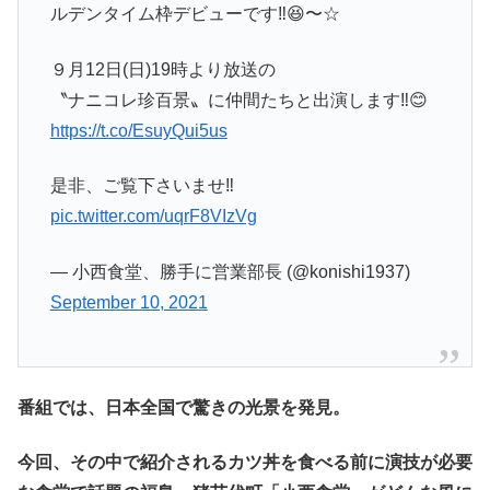
ルデンタイム枠デビューです‼️😆〜☆
９月12日(日)19時より放送の
〝ナニコレ珍百景〟に仲間たちと出演します‼️😊
https://t.co/EsuyQui5us
是非、ご覧下さいませ‼️
pic.twitter.com/uqrF8VIzVg
— 小西食堂、勝手に営業部長 (@konishi1937)
September 10, 2021
番組では、日本全国で驚きの光景を発見。
今回、その中で紹介されるカツ丼を食べる前に演技が必要