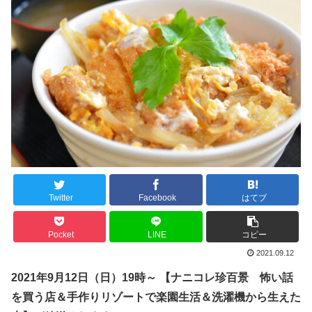
Twitter
Facebook
はてブ
Pocket
LINE
コピー
2021.09.12
2021年9月12日（
日
）
19
時～ 【ナニコレ珍百景 怖い話
を買う店＆手作りリゾートで楽園生活＆洗濯機から生えた