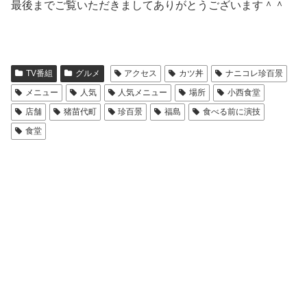
最後までご覧いただきましてありがとうございます＾＾
TV番組
グルメ
アクセス
カツ丼
ナニコレ珍百景
メニュー
人気
人気メニュー
場所
小西食堂
店舗
猪苗代町
珍百景
福島
食べる前に演技
食堂