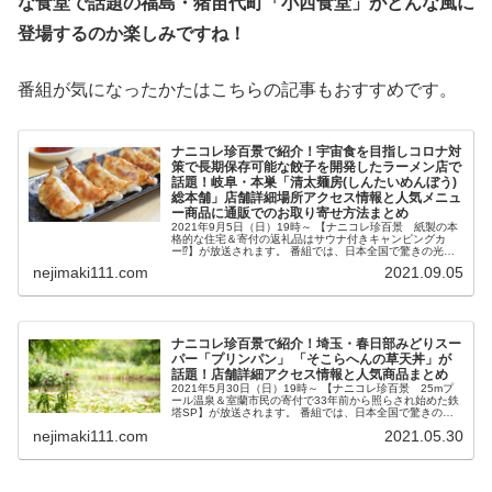
な食堂で話題の福島・猪苗代町「小西食堂」がどんな風に
登場するのか
楽しみですね！
番組が気になったかたはこちらの記事もおすすめです。
ナニコレ珍百景で紹介！宇宙食を目指しコロナ対
策で長期保存可能な餃子を開発したラーメン店で
話題！岐阜・本巣「清太麺房(しんたいめんぼう)
総本舗」店舗詳細場所アクセス情報と人気メニュ
ー商品に通販でのお取り寄せ方法まとめ
2021年9月5日（日）19時～ 【ナニコレ珍百景 紙製の本
格的な住宅＆寄付の返礼品はサウナ付きキャンピングカ
ー⁉】が放送されます。 番組では、日本全国で驚きの光景
を発見。 今回、宇宙食を目指しコロナ対策で長期保存可能
nejimaki111.com
2021.09.05
な「銀河系焼き餃子GY...
ナニコレ珍百景で紹介！埼玉・春日部みどりスー
パー「プリンパン」 「そこらへんの草天丼」が
話題！店舗詳細アクセス情報と人気商品まとめ
2021年5月30日（日）19時～ 【ナニコレ珍百景 25mプ
ール温泉＆室蘭市民の寄付で33年前から照らされ始めた鉄
塔SP】が放送されます。 番組では、日本全国で驚きの光
景を発見。 今回、その中で紹介される「プリンパン」 や
nejimaki111.com
2021.05.30
「そこらへんの草...