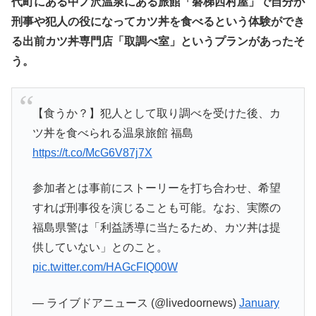
代町にある中ノ沢温泉にある旅館「磐梯西村屋」で自分が
刑事や犯人の役になってカツ丼を食べるという体験ができ
る出前カツ丼専門店「取調べ室」というプランがあったそ
う。
【食うか？】犯人として取り調べを受けた後、カ
ツ丼を食べられる温泉旅館 福島
https://t.co/McG6V87j7X
参加者とは事前にストーリーを打ち合わせ、希望
すれば刑事役を演じることも可能。なお、実際の
福島県警は「利益誘導に当たるため、カツ丼は提
供していない」とのこと。
pic.twitter.com/HAGcFIQ00W
— ライブドアニュース (@livedoornews)
January