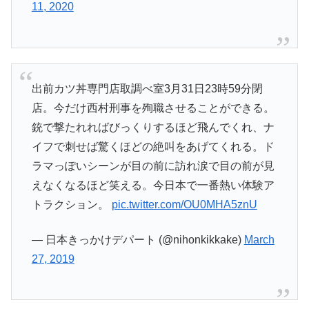
11, 2020
出前カツ丼専門店取調べ室3月31日23時59分閉
店。今だけ西村刑事を殉職させることができる。
銃で撃たれればびっくりするほど飛んでくれ、ナ
イフで刺せば驚くほどの絶叫をあげてくれる。ド
ラマっぽいシーンが目の前に訪れ涙で目の前が見
えなくなるほど笑える。今日本で一番熱い体験ア
トラクション。
pic.twitter.com/OU0MHA5znU
— 日本きっかけデパート (@nihonkikkake)
March
27, 2019