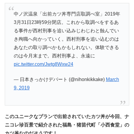
中ノ沢温泉「出前カツ丼専門店取調べ室」2019年
3月31日23時59分閉店。これから取調べをするあ
る事件が西村刑事を追い込みじわじわと蝕んでい
き殉職へ向かっていく。西村刑事を追い込むのは
あなたの取り調べかもかもしれない。体験できる
のは今月末まで。西村刑事よ、永遠に
pic.twitter.com/Jwtg8Wxw24
— 日本きっかけデパート (@nihonkikkake)
March
9, 2019
このユニークなプランで出前されていたカツ丼が今回、ナ
ニコレ珍百景で紹介された福島・猪苗代町「小西食堂」の
カツ丼なのだそうです！