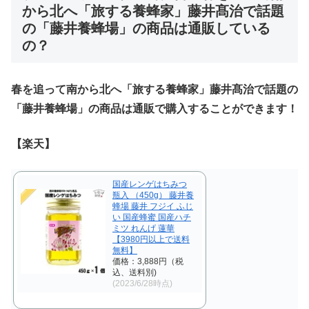
から北へ「旅する養蜂家」藤井髙治で話題
の「藤井養蜂場」の商品
は通販している
の？
春を追って南から北へ「旅する養蜂家」藤井髙治で話題の
「藤井養蜂場」の商品は通販で購入することができます！
【楽天】
国産レンゲはちみつ
瓶入 （450g） 藤井養
蜂場 藤井 フジイ ふじ
い 国産蜂蜜 国産ハチ
ミツ れんげ 蓮華
【3980円以上で送料
無料】
価格：3,888円（税
込、送料別)
(2023/6/28時点)