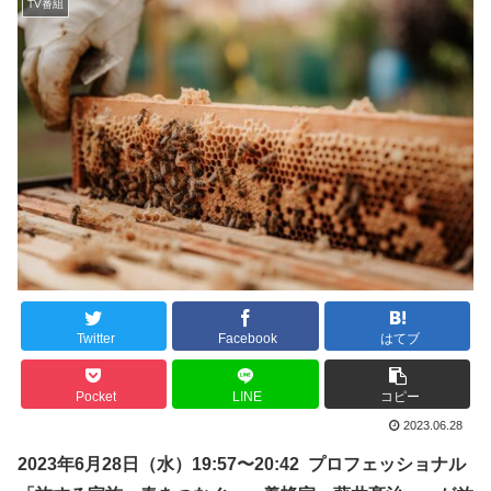
TV番組
Twitter
Facebook
はてブ
Pocket
LINE
コピー
2023.06.28
202
3
年
6
月
28
日（
水
）
19:57
〜
20:42
プロフェッショナル