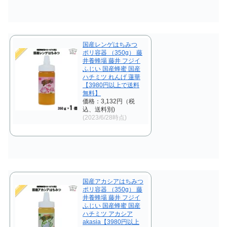
国産レンゲはちみつ
ポリ容器 （350g） 藤
井養蜂場 藤井 フジイ
ふじい 国産蜂蜜 国産
ハチミツ れんげ 蓮華
【3980円以上で送料
無料】
価格：3,132円（税
込、送料別)
(2023/6/28時点)
国産アカシアはちみつ
ポリ容器 （350g） 藤
井養蜂場 藤井 フジイ
ふじい 国産蜂蜜 国産
ハチミツ アカシア
akasia【3980円以上