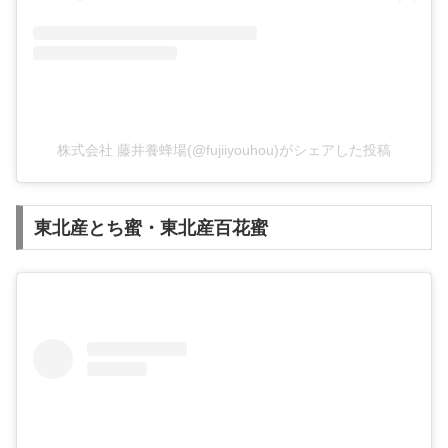
株式会社 藤井養蜂場(@fujiiyouhou)がシェアした投稿
東北産とち蜜・東北産百花蜜