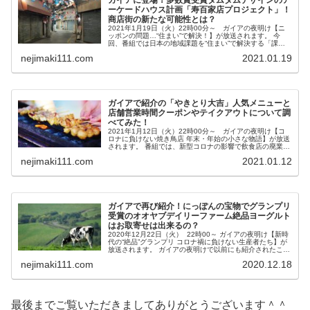
ーケードハウス計画「寿百家店プロジェクト」！
商店街の新たな可能性とは？
2021年1月19日（火）22時00分～ ガイアの夜明け【ニ
ッポンの問題…“住まい”で解決！】が放送されます。 今
回、番組では日本の地域課題を“住まい”で解決する「課題
解決型住宅」にクローズアップ。 その中で、2016年度の
nejimaki111.com
2021.01.19
リノベーション・...
ガイアで紹介の「やきとり大吉」人気メニューと
店舗営業時間クーポンやテイクアウトについて調
べてみた！
2021年1月12日（火）22時00分～ ガイアの夜明け【コ
ロナに負けない焼き鳥店 年末・年始の小さな物語】が放送
されます。 番組では、新型コロナの影響で飲食店の廃業や
閉店が相次ぐ中、新規出店を続けその多くが繁盛している
nejimaki111.com
2021.01.12
「やきとり大吉」につ...
ガイアで再び紹介！にっぽんの宝物でグランプリ
受賞のオオヤブデイリーファーム絶品ヨーグルト
はお取寄せは出来るの？
2020年12月22日（火） 22時00～ ガイアの夜明け【新時
代の“絶品”グランプリ コロナ禍に負けない生産者たち】が
放送されます。 ガイアの夜明けで以前にも紹介されたこと
のある、地方に眠るお宝級の商品を発掘するプロジェクト
nejimaki111.com
2020.12.18
「にっぽんの...
最後までご覧いただきましてありがとうございます＾＾