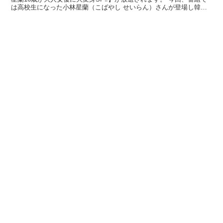
は高校生になった小林星蘭（こばやし せいらん）さんが登場し韓国
メイクや人生初カラーリングで大変身する...