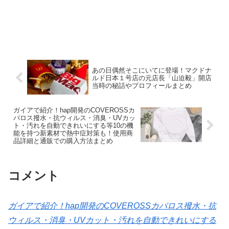
あの日偶然そこにいてに登場！マクドナ
ルド日本１号店の元店長「山迫毅」開店
当時の秘話やプロフィールまとめ
ガイアで紹介！hap開発のCOVEROSSカ
バロス撥水・抗ウィルス・消臭・UVカッ
ト・汚れを自動できれいにする等10の機
能を持つ新素材で熱中症対策も！使用商
品詳細と通販での購入方法まとめ
コメント
ガイアで紹介！hap開発のCOVEROSSカバロス撥水・抗
ウィルス・消臭・UVカット・汚れを自動できれいにする