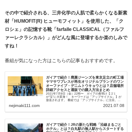
その中で紹介される、三井化学の人肌で柔らかくなる新素
材「HUMOFIT(R) ヒューモフィット」を使用した、「ク
ロシェ」の記憶する靴「farfalle CLASSICAL（ファルフ
ァーレクラシカル）」
がどんな風に登場するか楽のしみで
すね！
番組が気になった方はこちらの記事もおすすめです。
ガイアで紹介！廃棄ジーンズを東京足立の町工場
ヤマサワプレスが再生オリジナルブランドのワン
オーファイブ・デニムトウキョウとは？店舗場所
詳細アクセスと通販での購入方法まとめ
2021年7月9日（金）22時〜 ガイアの夜明け【ゴミ
が“宝”に大変身！ キーワードは「アップサイクル」】が
放送されます。 番組では「アップサイクル」に注目。
SDGs（持続可能な開発目標）が世界の趨勢となり、資源
nejimaki111.com
2021.07.08
循環の必要性はますます高ま...
ガイアで紹介！JRの新たな戦略「沿線まるごと
ホテル」とは？白丸駅の無人駅からスタートする