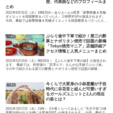
歴、代表曲などのプロフィールま
とめ
2021年8月31日（火）18時25分～ありえへん∞世界「衝撃映像＆究極
ダイエット＆韓国整形＆バズった人」２時間半SPが放送されます。
今回、番組では衝撃映像＆究極ダイエット＆韓国整形＆バズった人を
特集します。 その中で、「ありえへん気にな...
ぶらり途中下車で紹介！第三の酢
TV番組
豚とナポリタン焼売で話題の新橋
「Tokyo焼売マニア」店舗詳細ア
クセス情報と人気メニューまとめ
2021年5月15日（土）9時25分～ 【ぶらり途中下車の旅】が放送され
ます。 番組では、初登場の「宮澤エマ」さんが山手線でぶらり旅。
その中で紹介される第三の酢豚とナポリタン焼売で話題の新橋
「Tokyo焼売マニア」が気になったので、店舗詳...
今くらで大変身の小林星蘭が子役
TV番組
時代に谷花音と組んだ可愛いすぎ
るガールズユニットと2人の現在
の姿とは？
2021年3月17日（水）21時～【今夜くらべてみました ”天才子役”小林
星蘭16歳が大人女優に大変身SP‼】が放送されます。 今回、番組で