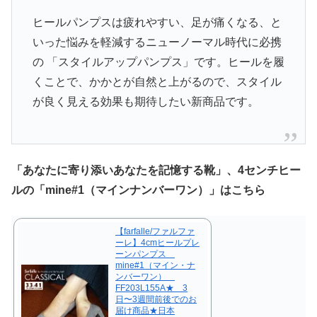
ヒールパンプスは疲れやすい、足が痛くなる、と
いった悩みを軽減するニューノーマル時代に必携
の 「スタイルアップパンプス」です。ヒールを履
くことで、かかとが自然と上がるので、スタイル
が良く見える効果も期待したい新商品です。
「あなたに寄り添いあなたを記憶する靴」、4センチヒー
ルの「mine#1（マインナンバーワン）」はこちら
【farfalle/ファルファ
ーレ】4cmヒールプレ
ーンパンプス
mine#1（マイン・ナ
ンバーワン）
FF203L155A★ 3
日〜3週間前後でのお
届け商品★日本