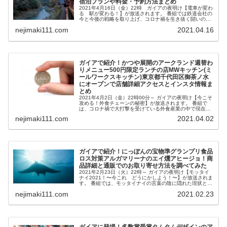
宿泊プランや料金・予約方法まとめ
2021年4月16日（金）22時 ガイアの夜明け【電車が変わ
る 駅が変わる！】が放送されます。 番組では鉄道会社の
今と今後の戦略を取り上げ、コロナ禍を生き抜く闘いの現
場に迫ります。 その中で紹介される、JRの新たな戦略「沿
nejimaki111.com
2021.04.16
線まるごとホテル」...
ガイアで紹介！かつや展開のアークランド週替わ
りメニュー500円限定ランチの店MWキッチン(ミ
ールワークスキッチン)東京都千代田区御茶ノ水
にオープンで店舗詳細アクセスとインスタ情報ま
とめ
2021年4月2日（金）22時00分～ ガイアの夜明け【今こそ
攻める！外食チェーンの秘密】が放送されます。 番組で
は、コロナ禍で大打撃を受けている外食産業の中で現在あ
えて攻めの姿勢をとっている外食チェーンにクローズアッ
nejimaki111.com
2021.04.02
プ。 その中で紹介され...
ガイアで紹介！にっぽんの宝物準グランプリ食品
ロス対策アルガマリーナのエイ燻アヒージョ！商
品詳細と通販でのお取り寄せ方法を調べてみた
2021年2月23日（火）22時～ ガイアの夜明け【モッタイ
ナイ2021！〜今これ どうにかしよう！〜】が放送されま
す。 番組では、モッタイナイの言葉の陰に隠れた現状と、
加工されていない野菜や魚などの一次産品のロスなどを減
nejimaki111.com
2021.02.23
らそうと尽力する人...
ガイアに登場！多数賞受賞タムタムデザインのア