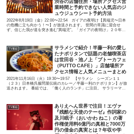
渋谷の店舗住所・場所アクセス営
業時間と予約できない人気店のジ
ュウジュウシート予約方法
2022年8月19日（金）22:00〜22:54 ガイアの夜明け【異端児〜日本
の危機に立ち向かう！〜】が放送されます。 世間の常識に迎合せ
ず、信じた我が道を突き進む“異端児”。「ガイアの夜明け」２０年の
歴史を紐解くと、そんな業界の常識に捉わ...
サラメシで紹介！半藤一利の愛し
TV番組
たナポリタンで話題の老舗喫茶店
は世田谷・池ノ上「プトーカフェ
（PUTTO CAFE）」店舗場所ア
クセス情報と人気メニューまとめ
2021年11月16日（火）19:30〜19:57 【サラメシ シーズン１１
（２３）日本橋呉服問屋伝統のカレー／半藤一利のナポリタン】が放
送されます。 番組では、「働く人のランチ」に注目。 サラリーマン
の昼食（サラメシ）から、話題の企業の社...
ありえへん世界で注目！エヴァ
TV番組
『残酷な天使のテーゼ』作詞家の
及川眠子（おいかわ ねこ）の著
作権使用料6億円の真相と7000万
円の借金の真実とは？年収や学