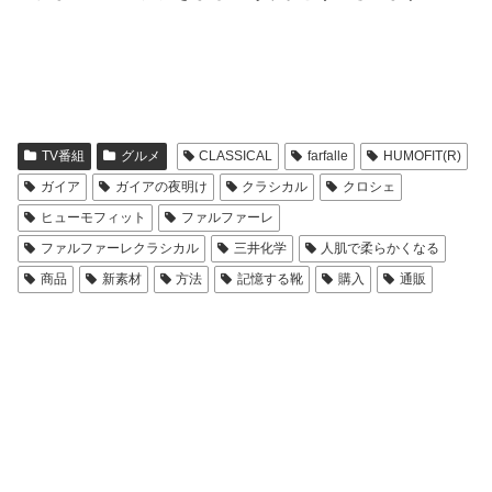
TV番組
グルメ
CLASSICAL
farfalle
HUMOFIT(R)
ガイア
ガイアの夜明け
クラシカル
クロシェ
ヒューモフィット
ファルファーレ
ファルファーレクラシカル
三井化学
人肌で柔らかくなる
商品
新素材
方法
記憶する靴
購入
通販