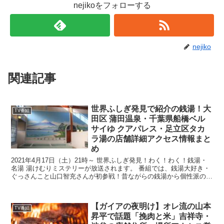
nejikoをフォローする
nejiko
関連記事
世界ふしぎ発見で紹介の銭湯！大
TV番組
田区 蒲田温泉・千葉県船橋ベル
サイゆ クアパレス・足立区タカ
ラ湯の店舗詳細アクセス情報まと
め
2021年4月17日（土）21時～ 世界ふしぎ発見！わく！わく！銭湯・
名湯 湯けむりミステリーが放送されます。 番組では、銭湯大好き・
ぐっさんこと山口智充さんが初参戦！昔ながらの銭湯から個性派の銭
湯の魅力に迫ります。 今回紹介される銭湯の大...
【ガイアの夜明け】オレ流の山本
TV番組
昇平で話題「挽肉と米」吉祥寺・