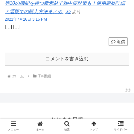
等10の機能を持つ新素材で熱中症対策も！使用商品詳細
と通販での購入方法まとめ | ね
より:
2021年7月16日 3:16 PM
[…] […]
返信
コメントを書き込む
ホーム
TV番組
ねじまき日報
© 2020 ねじまき日報.
メニュー
ホーム
検索
トップ
サイドバー