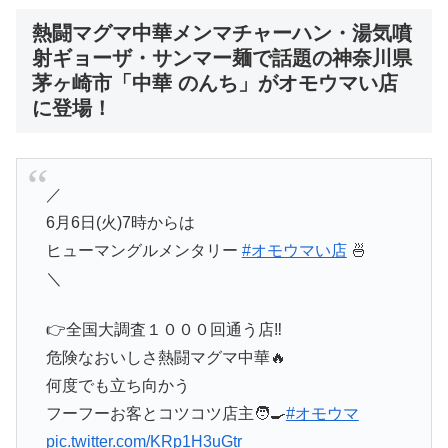
熱闘マグマ中華メンマチャーハン・湯気噴
射ギョーザ・サンマー麺で話題の神奈川県
茅ヶ崎市「中華 のんち」
がオモウマい店
に登場！
／
6月6日(火)7時からは
ヒューマングルメンタリー
#オモウマい店
🍜
＼
👉全国大調査１０００回通う店‼
危険なおいしさ熱闘マグマ中華🔥
何度でも立ち向かう
フーフーお客とコツコツ店主🧑‍🍳
#オモウマ
pic.twitter.com/KRp1H3uGtr