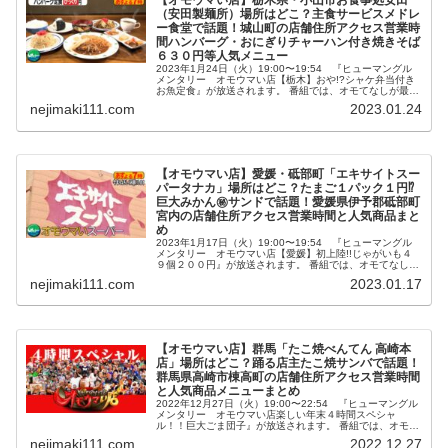
（安田製麺所）場所はどこ？主食サービスメドレ
ー食堂で話題！城山町の店舗住所アクセス営業時
間ハンバーグ・おにぎりチャーハン付き焼きそば
６３０円等人気メニュー
2023年1月24日（火）19:00〜19:54 『ヒューマングル
メンタリー オモウマい店【栃木】おや!?シャケ弁当付き
お魚定食』が放送されます。 番組では、オモてなしが最高
でオモしろいウマい店を特集。 その中で紹介される主食サ
nejimaki111.com
2023.01.24
ービスメドレ...
【オモウマい店】愛媛・砥部町「エキサイトスー
パータナカ」場所はどこ？たまご１パック１円⁉
巨大みかん㊙サンドで話題！愛媛県伊予郡砥部町
宮内の店舗住所アクセス営業時間と人気商品まと
め
2023年1月17日（火）19:00〜19:54 『ヒューマングル
メンタリー オモウマい店【愛媛】初上陸!!じゃがいも４
９個２００円』が放送されます。 番組では、オモてなしが
最高でオモしろいウマい店を特集。 その中で紹介される、
nejimaki111.com
2023.01.17
たまご１パッ...
【オモウマい店】群馬「たこ焼べんてん 高崎本
店」場所はどこ？踊る店主たこ焼サンバで話題！
群馬県高崎市棟高町の店舗住所アクセス営業時間
と人気商品メニューまとめ
2022年12月27日（火）19:00〜22:54 『ヒューマングル
メンタリー オモウマい店楽しい年末４時間スペシャ
ル！！巨大ごま団子』が放送されます。 番組では、オモて
なしが最高でオモしろいウマい店を特集。 その中で紹介さ
nejimaki111.com
2022.12.27
れる踊る店主のた...