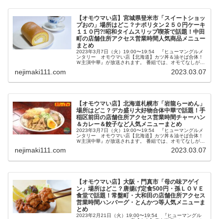
【オモウマい店】宮城県登米市「スイートショッ
プおの」場所はどこ？ナポリタン２５０円ケーキ
１１０円?!昭和タイムスリップ喫茶で話題！中田
町の店舗住所アクセス営業時間人気商品メニュー
まとめ
2023年3月7日（火）19:00〜19:54 『ヒューマングルメ
ンタリー オモウマい店【北海道】カツ丼＆油そば合体！
Ｗ主演中華』が放送されます。 番組では、オモてなしが最
高でオモしろいウマい店を特集。 その中で紹介されるナポ
nejimaki111.com
2023.03.07
リタン２５０円...
【オモウマい店】北海道札幌市「岩龍らーめん」
場所はどこ？デカ盛り大好物合体中華で話題！手
稲区前田の店舗住所アクセス営業時間チャーハン
＆カレー＆餃子など人気メニューまとめ
2023年3月7日（火）19:00〜19:54 『ヒューマングルメ
ンタリー オモウマい店【北海道】カツ丼＆油そば合体！
Ｗ主演中華』が放送されます。 番組では、オモてなしが最
高でオモしろいウマい店を特集。 その中で紹介されるチャ
nejimaki111.com
2023.03.07
ーハン＆カレー...
【オモウマい店】大阪・門真市「母の味アゲイ
ン」場所はどこ？唐揚げ定食500円・孫ＬＯＶＥ
食堂で話題！常盤町・大和田の店舗住所アクセス
営業時間ハンバーグ・とんかつ等人気メニューま
とめ
2023年2月21日（火）19:00〜19:54 『ヒューマングル