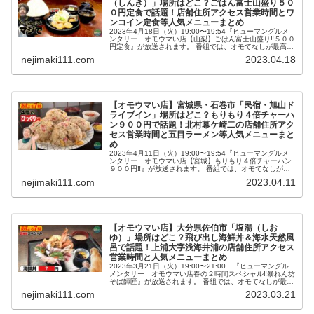
（しんき）」場所はどこ？ごはん富士山盛り５０
０円定食で話題！店舗住所アクセス営業時間とワ
ンコイン定食等人気メニューまとめ
2023年4月18日（火）19:00〜19:54『ヒューマングルメ
ンタリー オモウマい店【山梨】ごはん富士山盛り‼５００
円定食』が放送されます。 番組では、オモてなしが最高で
オモしろいウマい店を特集。 その中で紹介される、ごはん
nejimaki111.com
2023.04.18
富士山盛り５...
【オモウマい店】宮城県・石巻市「民宿・旭山ド
ライブイン」場所はどこ？もりもり４倍チャーハ
ン９００円で話題！北村幕ケ崎二の店舗住所アク
セス営業時間と五目ラーメン等人気メニューまと
め
2023年4月11日（火）19:00〜19:54『ヒューマングルメ
ンタリー オモウマい店【宮城】もりもり４倍チャーハン
９００円‼』が放送されます。 番組では、オモてなしが最
高でオモしろいウマい店を特集。 その中で紹介される、も
nejimaki111.com
2023.04.11
りもり４倍チャ...
【オモウマい店】大分県佐伯市「塩湯（しお
ゆ）」場所はどこ？飛び出し海鮮丼＆海水天然風
呂で話題！上浦大字浅海井浦の店舗住所アクセス
営業時間と人気メニューまとめ
2023年3月21日（火）19:00〜21:00 『ヒューマングル
メンタリー オモウマい店春の２時間スペシャル‼暴れん坊
そば師匠』が放送されます。 番組では、オモてなしが最高
でオモしろいウマい店を特集。 その中で紹介されるネタ２
nejimaki111.com
2023.03.21
５個！？飛び...