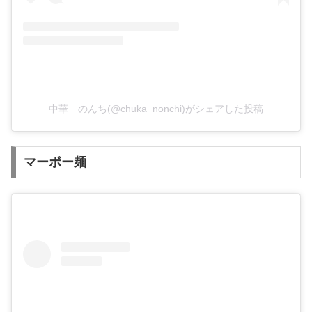
中華 のんち(@chuka_nonchi)がシェアした投稿
マーボー麺