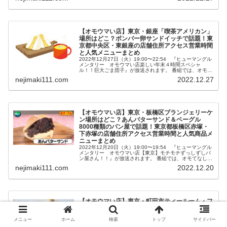
【オモウマい店】東京・銀座「喫茶アメリカン」
場所はどこ？ボンバー卵サンドイッチで話題！東
京都中央区・東銀座の店舗住所アクセス営業時間
と人気メニューまとめ
2022年12月27日（火）19:00〜22:54 『ヒューマングル
メンタリー オモウマい店楽しい年末４時間スペシャ
ル！！巨大ごま団子』が放送されます。 番組では、オモて
なしが最高でオモしろいウマい店を特集。 その中で紹介さ
nejimaki111.com
2022.12.27
れるボンバー卵サ...
【オモウマい店】東京・板橋区ブランジェリーケ
ン場所はどこ？あんバターサンド＆ベーグル
8000種類のパン屋で話題！東京都板橋区赤塚・
下赤塚の店舗住所アクセス営業時間と人気商品メ
ニューまとめ
2022年12月20日（火）19:00〜19:54 『ヒューマングル
メンタリー オモウマい店【東京】モチモチずっしずしパ
ン屋さん！！』が放送されます。 番組では、オモてなしが
最高でオモしろいウマい店を特集。 その中で紹介される、
nejimaki111.com
2022.12.20
あんバターサ...
【オモウマい店】東京・町田市ティールーム・フ
ァインエステート場所はどこ？オヤツたっぷり乗
せ乗せミルクティーで話題！玉川学園前の店舗住
メニュー
ホーム
検索
トップ
サイドバー
所アクセス営業時間と紅茶など人気メニューまと