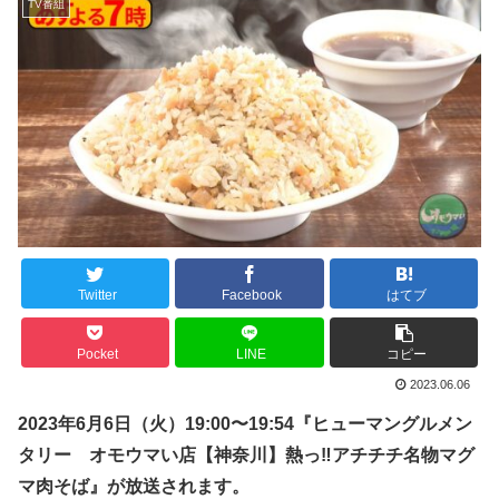
TV番組
Twitter
Facebook
はてブ
Pocket
LINE
コピー
2023.06.06
2023年
6
月
6
日（
火
）
19:00
〜
19:54
『
ヒューマングルメン
タリー オモウマい店【神奈川】熱っ‼アチチチ名物マグ
マ肉そば』が放送されます。