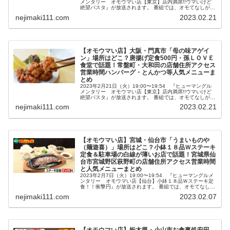
メンタリー オモウマい店【東京】店内満席!!ウマいけど
絶望パスタ』が放送されます。 番組では、オモてなしが最
高でオモしろいウマい店を特集。 その中で紹介される唐揚
nejimaki111.com
2023.02.21
げ定食500...
【オモウマい店】大阪・門真市「母の味アゲイ
ン」場所はどこ？唐揚げ定食500円・孫ＬＯＶＥ
食堂で話題！常盤町・大和田の店舗住所アクセス
営業時間ハンバーグ・とんかつ等人気メニューま
とめ
2023年2月21日（火）19:00〜19:54 『ヒューマングル
メンタリー オモウマい店【東京】店内満席!!ウマいけど
絶望パスタ』が放送されます。 番組では、オモてなしが最
高でオモしろいウマい店を特集。 その中で紹介される唐揚
nejimaki111.com
2023.02.21
げ定食500...
【オモウマい店】宮城・仙台市「うまいものや
（麺遊喜）」場所はどこ？小鉢１８品Ｗステーキ
定食＆駐車場の白線が薄いお店で話題！宮城県仙
台市宮城野区萩野町の店舗住所アクセス営業時間
と人気メニューまとめ
2023年2月7日（火）19:00〜19:54 『ヒューマングルメ
ンタリー オモウマい店【仙台】小鉢１８品Ｗステーキ定
食！！衝撃円』が放送されます。 番組では、オモてなしが
最高でオモしろいウマい店を特集。 その中で紹介される小
nejimaki111.com
2023.02.07
鉢１８品Ｗステ...
【オモウマい店】栃木県・小山市お食事処安田