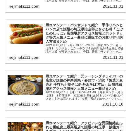
境バス‼】が放送されます。 今回、番組でサンドウィッチ
マンともに旅をするのは初登場、女優・高岡早紀さん。さ
nejimaki111.com
2021.11.01
らにマヂカル...
帰れマンデー・バスサンドで紹介！手作りハムと
パンの店で話題の埼玉県比企郡ときがわ町「こぶ
たのしっぽ」店舗場所アクセス情報とホットドッ
ク等の人気メニュー商品に通販でのお取り寄せ購
入方法まとめ
2021年11月1日（月）19:00〜20:35 【帰れマンデー見っ
け隊‼ サンドおいこがマヂラブ＆高岡早紀が埼玉嵐山で秘
境バス‼】が放送されます。 今回、番組でサンドウィッチ
マンともに旅をするのは初登場、女優・高岡早紀さん。さ
nejimaki111.com
2021.11.01
らにマヂカル...
帰れマンデーで紹介！元レーシングドライバーの
店主が話題の神奈川県・秦野市・渋沢「製造元直
売所 手打ち十割そば処 丹沢そば 本店」店舗詳細
場所アクセス情報と人気メニュー商品まとめ
2021年10月18日（月）19:00〜21:48 【帰れマンデー見っ
け隊‼ ３時間ＳＰ 相葉雅紀×帰れま10＆サンドの秘境バ
ス旅！】が放送されます。 今回、番組ではサンドウィッチ
マン＆ホンジャマカ石塚さん＆ガンバレルーヤと白濱亜嵐
nejimaki111.com
2021.10.18
さんが神...
帰れマンデーで紹介！アラビアンな異国情緒あふ
れる番組史上最高級店で話題の埼玉県・飯能カー