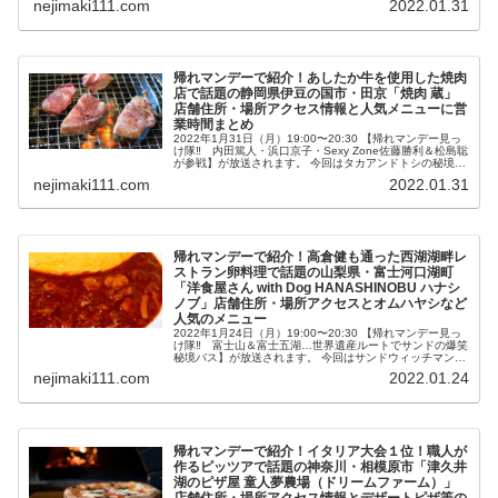
nejimaki111.com
2022.01.31
篤...
帰れマンデーで紹介！あしたか牛を使用した焼肉
店で話題の静岡県伊豆の国市・田京「焼肉 蔵」
店舗住所・場所アクセス情報と人気メニューに営
業時間まとめ
2022年1月31日（月）19:00〜20:30 【帰れマンデー見っ
け隊‼ 内田篤人・浜口京子・Sexy Zone佐藤勝利＆松島聡
が参戦】が放送されます。 今回はタカアンドトシの秘境バ
ス旅で熱海・伊豆の秘境で焼肉店を探す「肉歩き」！ 内田
nejimaki111.com
2022.01.31
篤...
帰れマンデーで紹介！高倉健も通った西湖湖畔レ
ストラン卵料理で話題の山梨県・富士河口湖町
「洋食屋さん with Dog HANASHINOBU ハナシ
ノブ」店舗住所・場所アクセスとオムハヤシなど
人気のメニュー
2022年1月24日（月）19:00〜20:30 【帰れマンデー見っ
け隊‼ 富士山＆富士五湖…世界遺産ルートでサンドの爆笑
秘境バス】が放送されます。 今回はサンドウィッチマンの
秘境バス旅・バスサンド「富士山＆富士五湖周遊の世界遺
nejimaki111.com
2022.01.24
産ルート」を...
帰れマンデーで紹介！イタリア大会１位！職人が
作るピッツアで話題の神奈川・相模原市「津久井
湖のピザ屋 童人夢農場（ドリームファーム）」
店舗住所・場所アクセス情報とデザートピザ等の