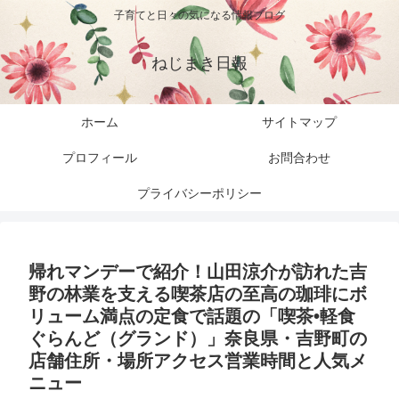
子育てと日々の気になる情報ブログ
ねじまき日報
ホーム
サイトマップ
プロフィール
お問合わせ
プライバシーポリシー
帰れマンデーで紹介！山田涼介が訪れた吉
野の林業を支える喫茶店の至高の珈琲にボ
リューム満点の定食で話題の「喫茶•軽食
ぐらんど（グランド）」奈良県・吉野町の
店舗住所・場所アクセス営業時間と人気メ
ニュー