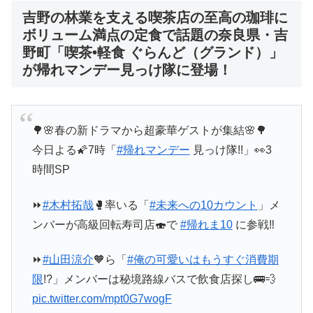
吉野の林業を支える喫茶店の至高の珈琲に
ボリューム満点の定食で話題の奈良県・吉
野町「喫茶•軽食 ぐらんど（グランド）」
が帰れマンデー見っけ隊に登場！
🌳🌸春の新ドラマから超豪華ゲストが集結🌸🌳
今日よる🌠7時「
#帰れマンデー
見っけ隊!!」👀3
時間SP
⏩
#木村拓哉
🥊率いる「
#未来への10カウント
」メ
ンバーが高級回転寿司店🍣で
#帰れま10
に参戦‼️
⏩
#山田涼介
🧡ら「
#俺の可愛いはもうすぐ消費期
限
!?」メンバーは秘境路線バスで飲食店探し🚌💨
pic.twitter.com/mpt0G7wogF