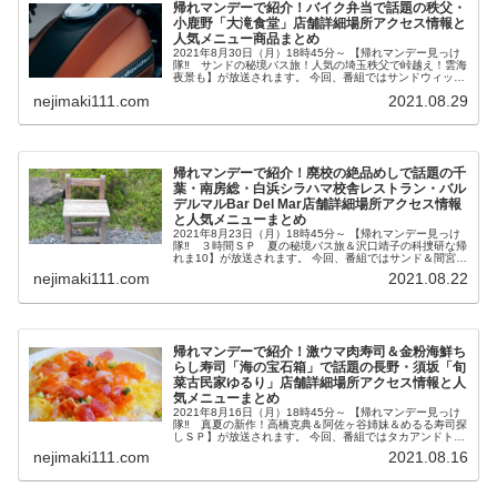
帰れマンデーで紹介！バイク弁当で話題の秩父・
小鹿野「大滝食堂」店舗詳細場所アクセス情報と
人気メニュー商品まとめ
2021年8月30日（月）18時45分～ 【帰れマンデー見っけ
隊‼ サンドの秘境バス旅！人気の埼玉秩父で峠越え！雲海
夜景も】が放送されます。 今回、番組ではサンドウィッチ
マン秘境バス旅・バスサンド。羽田美智子＆尾上右近＆
nejimaki111.com
2021.08.29
Travis Jap...
帰れマンデーで紹介！廃校の絶品めしで話題の千
葉・南房総・白浜シラハマ校舎レストラン・バル
デルマルBar Del Mar店舗詳細場所アクセス情報
と人気メニューまとめ
2021年8月23日（月）18時45分～ 【帰れマンデー見っけ
隊‼ ３時間ＳＰ 夏の秘境バス旅＆沢口靖子の科捜研な帰
れま10】が放送されます。 今回、番組ではサンド＆間宮祥
太朗＆ぺこぱが夏の千葉・館山 男５人で海の秘境バス旅に
nejimaki111.com
2021.08.22
出ます。 その...
帰れマンデーで紹介！激ウマ肉寿司＆金粉海鮮ち
らし寿司「海の宝石箱」で話題の長野・須坂「旬
菜古民家ゆるり」店舗詳細場所アクセス情報と人
気メニューまとめ
2021年8月16日（月）18時45分～ 【帰れマンデー見っけ
隊‼ 真夏の新作！高橋克典＆阿佐ヶ谷姉妹＆めるる寿司探
しＳＰ】が放送されます。 今回、番組ではタカアンドト
シ、高橋克典さん＆阿佐ヶ谷姉妹＆めるるが長野で寿司探
nejimaki111.com
2021.08.16
し旅に出ます。 その...