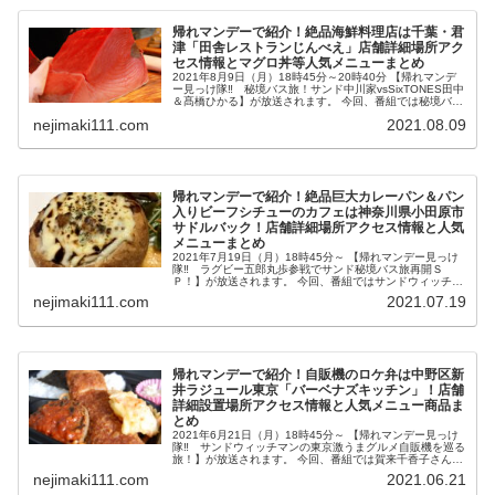
帰れマンデーで紹介！絶品海鮮料理店は千葉・君
津「田舎レストランじんべえ」店舗詳細場所アク
セス情報とマグロ丼等人気メニューまとめ
2021年8月9日（月）18時45分～20時40分 【帰れマンデ
ー見っけ隊‼ 秘境バス旅！サンド中川家vsSixTONES田中
＆髙橋ひかる】が放送されます。 今回、番組では秘境バス
に乗って飲食店を見つける旅・バスサンドで千葉・房総半
nejimaki111.com
2021.08.09
島を旅し...
帰れマンデーで紹介！絶品巨大カレーパン＆パン
入りビーフシチューのカフェは神奈川県小田原市
サドルバック！店舗詳細場所アクセス情報と人気
メニューまとめ
2021年7月19日（月）18時45分～ 【帰れマンデー見っけ
隊‼ ラグビー五郎丸歩参戦でサンド秘境バス旅再開Ｓ
Ｐ！】が放送されます。 今回、番組ではサンドウィッチマ
ン＆ラグビー五郎丸歩＆おいでやすこがの５人で秘境バス
nejimaki111.com
2021.07.19
旅に出ます。 その中で...
帰れマンデーで紹介！自販機のロケ弁は中野区新
井ラジュール東京「バーベナズキッチン」！店舗
詳細設置場所アクセス情報と人気メニュー商品ま
とめ
2021年6月21日（月）18時45分～ 【帰れマンデー見っけ
隊‼ サンドウィッチマンの東京激うまグルメ自販機を巡る
旅！】が放送されます。 今回、番組では賀来千香子さん、
平成JUMP八乙女さん、ティモンディが激うま自販機で売
nejimaki111.com
2021.06.21
り上げ１位を５つ...