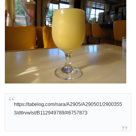
https://tabelog.com/nara/A2905/A290501/2900355
3/dtlrvwlst/B112949789/#6757873