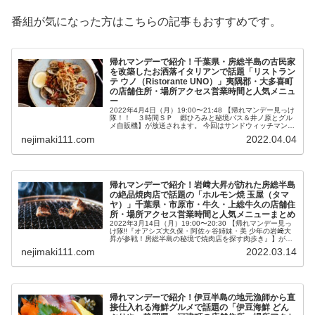
番組が気になった方はこちらの記事もおすすめです。
帰れマンデーで紹介！千葉県・房総半島の古民家
を改築したお洒落イタリアンで話題「リストラン
テ ウノ（Ristorante UNO）」夷隅郡・大多喜町
の店舗住所・場所アクセス営業時間と人気メニュ
ー
2022年4月4日（月）19:00〜21:48 【帰れマンデー見っけ
隊！！ ３時間ＳＰ 郷ひろみと秘境バス＆井ノ原とグル
メ自販機】が放送されます。 今回はサンドウィッチマンの
秘境バス旅・バスサンドで同行するのは初登場・郷ひろみ
nejimaki111.com
2022.04.04
さん、そしてオ...
帰れマンデーで紹介！岩﨑大昇が訪れた房総半島
の絶品焼肉店で話題の「ホルモン焼 玉屋（タマ
ヤ）」千葉県・市原市・牛久・上総牛久の店舗住
所・場所アクセス営業時間と人気メニューまとめ
2022年3月14日（月）19:00〜20:30 【帰れマンデー見っ
け隊‼『オアシズ大久保・阿佐ヶ谷姉妹・美 少年の岩﨑大
昇が参戦！房総半島の秘境で焼肉店を探す肉歩き』】が放
送されます。 今回タカアンドトシと旅をするのは初登場・
nejimaki111.com
2022.03.14
オアシズ大久...
帰れマンデーで紹介！伊豆半島の地元漁師から直
接仕入れる海鮮グルメで話題の「伊豆海鮮 どん