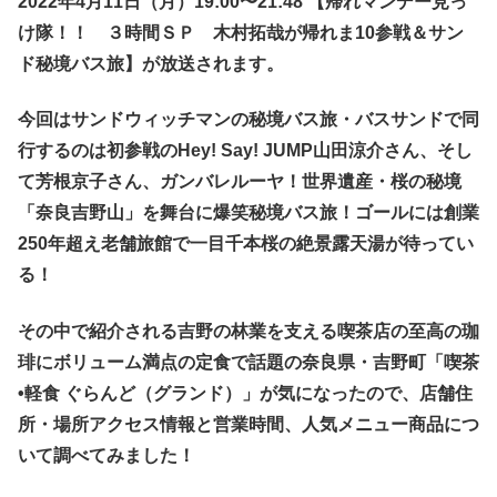
202
2
年
4
月11日（
月
）
19:00
〜
21:48
【帰れマンデー見っ
け隊！！ ３時間ＳＰ 木村拓哉が帰れま10参戦＆サン
ド秘境バス旅】が放送されます。
今回はサンドウィッチマンの秘境バス旅・バスサンドで同
行するのは初参戦のHey! Say! JUMP山田涼介さん、そし
て芳根京子さん、ガンバレルーヤ！世界遺産・桜の秘境
「奈良吉野山」を舞台に爆笑秘境バス旅！ゴールには創業
250年超え老舗旅館で一目千本桜の絶景露天湯が待ってい
る！
その中で紹介される吉野の林業を支える喫茶店の至高の珈
琲にボリューム満点の定食で話題の奈良県・吉野町「喫茶
•軽食 ぐらんど（グランド）」
が気になったので、店舗住
所・場所アクセス情報と営業時間、人気メニュー商品につ
いて調べてみました！