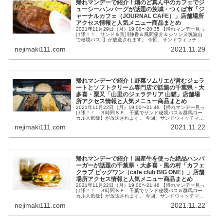
帰れマンデーで紹介！畑のど真ん中のカフェでジ
ューシーハンバーグが話題の茨城・つくば市「ジ
ャーナルカフェ（JOURNAL CAFE）」店舗場所
アクセス情報と人気メニュー商品まとめ
2021年11月29日（月）19:00〜20:35 【帰れマンデー見っ
け隊！！ サンド＆荒川静香＆風間俊介＆シソンヌ筑波山
で秘境バス‼】が放送されます。 今回、サンドウィッチマ
ンの秘境バス旅・バスサンドではゲストに荒川静香さん、
nejimaki111.com
2021.11.29
風間俊介さん...
帰れマンデーで紹介！野菜ソムリエが営むジェラ
ートとソフトクリーム専門店で話題の千葉県・大
多喜・粟又「山里のジェラテリア 山猫」店舗場
所アクセス情報と人気メニュー商品まとめ
2021年11月22日（月）19:00〜21:48 【帰れマンデー見っ
け隊！！ ３時間ＳＰ 千葉でサンド秘境バス＆群馬ロー
カル人気飯】が放送されます。 今回、サンドウィッチマン
の秘境バス旅・バスサンドではゲストに全員初参戦の未唯
nejimaki111.com
2021.11.22
mieさん、...
帰れマンデーで紹介！国産牛を使った絶品ハンバ
ーガーが話題の千葉県・大多喜・風の村「カフェ
クラブ ビッグワン（cafe club BIG ONE）」店舗
場所アクセス情報と人気メニュー商品まとめ
2021年11月22日（月）19:00〜21:48 【帰れマンデー見っ
け隊！！ ３時間ＳＰ 千葉でサンド秘境バス＆群馬ロー
カル人気飯】が放送されます。 今回、サンドウィッチマン
の秘境バス旅・バスサンドではゲストに全員初参戦の未唯
nejimaki111.com
2021.11.22
mieさん、...