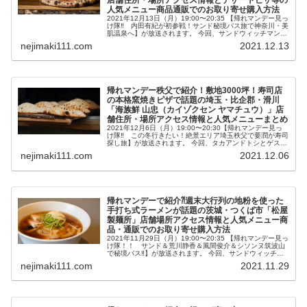
人気メニュー商品通販でのお取り寄せ購入方法
2021年12月13日（月）19:00〜20:35 【帰れマンデー見っ
け隊‼ 内田有紀が初参戦！サンド秘境バス旅で神奈川・美
肌温泉へ】が放送されます。 今回、サンドウィッチマンの
秘境バス旅・バスサンドではゲストに内田有紀さんが初参
nejimaki111.com
2021.12.13
戦！ぺこぱ...
帰れマンデー秩父で紹介！敷地3000坪！寿司店
の本格窯焼きピザで話題の埼玉・比企郡・滑川
「海族鮮 山忠（カイゾクセン ヤマチュウ）」店
舗住所・場所アクセス情報と人気メニューまとめ
2021年12月6日（月）19:00〜20:30【帰れマンデー見っ
け隊‼ この冬行きたい！絶景エリア埼玉秩父で要潤が寿司
探し旅】が放送されます。 今回、タカアンドトシとゲスト
に俳優・要潤さん、王林さん、美 少年・岩﨑大昇さんを迎
nejimaki111.com
2021.12.06
え、絶景スポ...
帰れマンデーで紹介⁈週末大行列の地粉を使った
手打ち式ラーメンが話題の茨城・つくば市「松屋
製麺所」店舗場所アクセス情報と人気メニュー商
品・通販でのお取り寄せ購入方法
2021年11月29日（月）19:00〜20:35 【帰れマンデー見っ
け隊！！ サンド＆荒川静香＆風間俊介＆シソンヌ筑波山
で秘境バス‼】が放送されます。 今回、サンドウィッチマ
ンの秘境バス旅・バスサンドではゲストに荒川静香さん、
nejimaki111.com
2021.11.29
風間俊介さん...