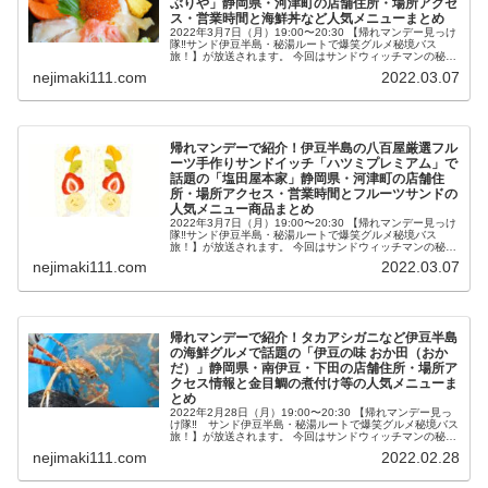
ぶりや」静岡県・河津町の店舗住所・場所アクセ
ス・営業時間と海鮮丼など人気メニューまとめ
2022年3月7日（月）19:00〜20:30 【帰れマンデー見っけ
隊‼サンド伊豆半島・秘湯ルートで爆笑グルメ秘境バス
旅！】が放送されます。 今回はサンドウィッチマンの秘境
バス旅・バスサンド！同行するのは初登場・藤あや子さ
nejimaki111.com
2022.03.07
ん、そして和牛・水...
帰れマンデーで紹介！伊豆半島の八百屋厳選フル
ーツ手作りサンドイッチ「ハツミプレミアム」で
話題の「塩田屋本家」静岡県・河津町の店舗住
所・場所アクセス・営業時間とフルーツサンドの
人気メニュー商品まとめ
2022年3月7日（月）19:00〜20:30 【帰れマンデー見っけ
隊‼サンド伊豆半島・秘湯ルートで爆笑グルメ秘境バス
旅！】が放送されます。 今回はサンドウィッチマンの秘境
バス旅・バスサンド！同行するのは初登場・藤あや子さ
nejimaki111.com
2022.03.07
ん、そして和牛・水...
帰れマンデーで紹介！タカアシガニなど伊豆半島
の海鮮グルメで話題の「伊豆の味 おか田（おか
だ）」静岡県・南伊豆・下田の店舗住所・場所ア
クセス情報と金目鯛の煮付け等の人気メニューま
とめ
2022年2月28日（月）19:00〜20:30 【帰れマンデー見っ
け隊‼ サンド伊豆半島・秘湯ルートで爆笑グルメ秘境バス
旅！】が放送されます。 今回はサンドウィッチマンの秘境
バス旅・バスサンド！同行するのは初参戦の元メジャーリ
nejimaki111.com
2022.02.28
ーガーの上原...