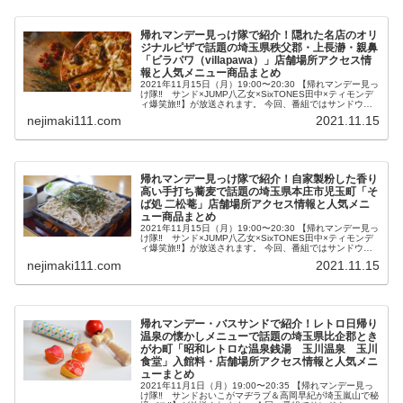
帰れマンデー見っけ隊で紹介！隠れた名店のオリ
ジナルピザで話題の埼玉県秩父郡・上長瀞・親鼻
「ビラパワ（villapawa）」店舗場所アクセス情
報と人気メニュー商品まとめ
2021年11月15日（月）19:00〜20:30 【帰れマンデー見っ
け隊‼ サンド×JUMP八乙女×SixTONES田中×ティモンデ
ィ爆笑旅‼】が放送されます。 今回、番組ではサンドウィ
ッチマン・Hey! Say! JUMP八乙女さん・S...
nejimaki111.com
2021.11.15
帰れマンデー見っけ隊で紹介！自家製粉した香り
高い手打ち蕎麦で話題の埼玉県本庄市児玉町「そ
ば処 二松菴」店舗場所アクセス情報と人気メニ
ュー商品まとめ
2021年11月15日（月）19:00〜20:30 【帰れマンデー見っ
け隊‼ サンド×JUMP八乙女×SixTONES田中×ティモンデ
ィ爆笑旅‼】が放送されます。 今回、番組ではサンドウィ
ッチマン・Hey! Say! JUMP八乙女さん・S...
nejimaki111.com
2021.11.15
帰れマンデー・バスサンドで紹介！レトロ日帰り
温泉の懐かしメニューで話題の埼玉県比企郡とき
がわ町「昭和レトロな温泉銭湯 玉川温泉 玉川
食堂」入館料・店舗場所アクセス情報と人気メニ
ューまとめ
2021年11月1日（月）19:00〜20:35 【帰れマンデー見っ
け隊‼ サンドおいこがマヂラブ＆高岡早紀が埼玉嵐山で秘