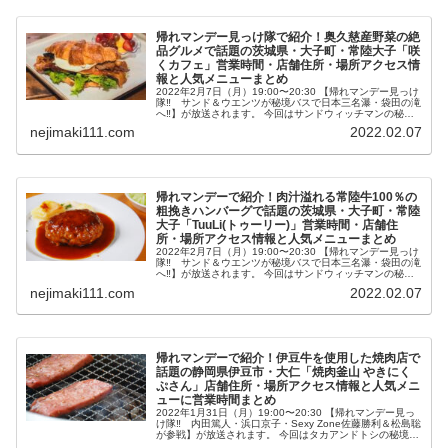
帰れマンデー見っけ隊で紹介！奥久慈産野菜の絶
品グルメで話題の茨城県・大子町・常陸大子「咲
くカフェ」営業時間・店舗住所・場所アクセス情
報と人気メニューまとめ
2022年2月7日（月）19:00〜20:30 【帰れマンデー見っけ
隊‼ サンド＆ウエンツが秘境バスで日本三名瀑・袋田の滝
へ‼】が放送されます。 今回はサンドウィッチマンの秘境
バス旅！同行するのは初参戦ウエンツ瑛士さん、おいでや
nejimaki111.com
2022.02.07
すこが、Tr...
帰れマンデーで紹介！肉汁溢れる常陸牛100％の
粗挽きハンバーグで話題の茨城県・大子町・常陸
大子「TuuLi(トゥーリー)」営業時間・店舗住
所・場所アクセス情報と人気メニューまとめ
2022年2月7日（月）19:00〜20:30 【帰れマンデー見っけ
隊‼ サンド＆ウエンツが秘境バスで日本三名瀑・袋田の滝
へ‼】が放送されます。 今回はサンドウィッチマンの秘境
バス旅！同行するのは初参戦ウエンツ瑛士さん、おいでや
nejimaki111.com
2022.02.07
すこが、Tr...
帰れマンデーで紹介！伊豆牛を使用した焼肉店で
話題の静岡県伊豆市・大仁「焼肉釜山 やきにく
ぷさん」店舗住所・場所アクセス情報と人気メニ
ューに営業時間まとめ
2022年1月31日（月）19:00〜20:30 【帰れマンデー見っ
け隊‼ 内田篤人・浜口京子・Sexy Zone佐藤勝利＆松島聡
が参戦】が放送されます。 今回はタカアンドトシの秘境バ
ス旅で熱海・伊豆の秘境で焼肉店を探す「肉歩き」！ 内田