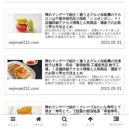
帰れマンデーで紹介！激うまグルメ自販機のマカ
ロンは千葉市稲毛区小深町「ノコボンボン」？！
店舗詳細アクセス情報と人気商品・通販でのお取
り寄せ方法まとめ
2021年5月17日（月）18時45分～ 【帰れマンデー見っけ
隊‼ サンドが話題の激うまグルメ自販機売り上げ１位当て
る旅‼】が放送されます。 今回、番組ではサンドウィッチ
マン＆名取裕子さん＆ぼる塾とともに最新グルメ自販機を
nejimaki111.com
2021.05.31
巡り、今話題の激う...
帰れマンデーで紹介！激うまグルメ自販機の冷凍
餃子は東京・四谷「新宿餃苑 工場直売店 餃子工
場」！店舗詳細アクセス情報と人気商品・通販で
のお取り寄せ方法まとめ
2021年5月17日（月）18時45分～ 【帰れマンデー見っけ
隊‼ サンドが話題の激うまグルメ自販機売り上げ１位当て
る旅‼】が放送されます。 今回、番組ではサンドウィッチ
マン＆名取裕子さん＆ぼる塾とともに最新グルメ自販機を
nejimaki111.com
2021.05.31
巡り、今話題の激う...
帰れマンデーで紹介！クレープみたいな寿司とて
焼き「寿司とて」で話題の那須塩原「幸楽寿司」
店舗詳細アクセス情報と人気メニュー商品まとめ
2021年5月24日（月）18時45分～ 【帰れマンデー見っけ
隊‼ 完全新作旅！海なし秘境でお寿司屋さん探し‼】が放
メニュー
ホーム
検索
トップ
サイドバー
送されます。 今回、番組では絶品寿司に大絶叫スペシャル
でEXILEからTAKAHIROさんが初参戦し、海なし栃木で秘