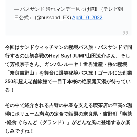
— バスサンド 帰れマンデー見っけ隊!! （テレビ朝
日公式） (@bussand_EX)
April 10, 2022
今回はサンドウィッチマンの秘境バス旅・バスサンドで同
行するのは初参戦のHey! Say! JUMP山田涼介さん、そし
て芳根京子さん、ガンバレルーヤ！世界遺産・桜の秘境
「奈良吉野山」を舞台に爆笑秘境バス旅！ゴールには創業
250年超え老舗旅館で一目千本桜の絶景露天湯が待ってい
る！
その中で紹介される吉野の林業を支える喫茶店の至高の珈
琲にボリューム満点の定食で話題の奈良県・吉野町「喫茶
•軽食 ぐらんど（グランド）」がどんな風に
登場する
か楽
しみですね！