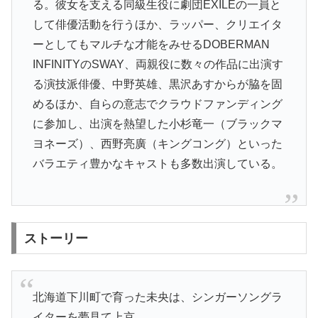
る。彼女を支える同級生役に劇団EXILEの一員と
して俳優活動を行うほか、ラッパー、クリエイタ
ーとしてもマルチな才能をみせるDOBERMAN
INFINITYのSWAY、両親役に数々の作品に出演す
る演技派俳優、中野英雄、黒沢あすからが脇を固
めるほか、自らの意志でクラウドファンディング
に参加し、出演を熱望した小杉竜一（ブラックマ
ヨネーズ）、西野亮廣（キングコング）といった
バラエティ豊かなキャストも多数出演している。
ストーリー
北海道下川町で育った未央は、シンガーソングラ
イターを夢見て上京。