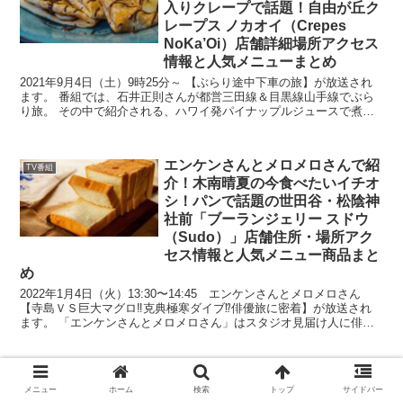
入りクレープで話題！自由が丘ク
レープス ノカオイ（Crepes
NoKa’Oi）店舗詳細場所アクセス
情報と人気メニューまとめ
2021年9月4日（土）9時25分～ 【ぶらり途中下車の旅】が放送され
ます。 番組では、石井正則さんが都営三田線＆目黒線山手線でぶら
り旅。 その中で紹介される、ハワイ発パイナップルジュースで煮た
豚肉入りクレープで話題の自由が丘「クレープス ...
エンケンさんとメロメロさんで紹
TV番組
介！木南晴夏の今食べたいイチオ
シ！パンで話題の世田谷・松陰神
社前「ブーランジェリー スドウ
（Sudo）」店舗住所・場所アク
セス情報と人気メニュー商品まと
め
2022年1月4日（火）13:30〜14:45 エンケンさんとメロメロさん
【寺島ＶＳ巨大マグロ‼克典極寒ダイブ⁉俳優旅に密着】が放送され
ます。 「エンケンさんとメロメロさん」はスタジオ見届け人に俳
優・遠藤憲一さんらを迎え、本気で熱中するメロ...
【マエストロたちの晩餐会】とん
TV番組
メニュー
ホーム
検索
トップ
サイドバー
かつ成蔵（南阿佐ヶ谷）三谷成藏