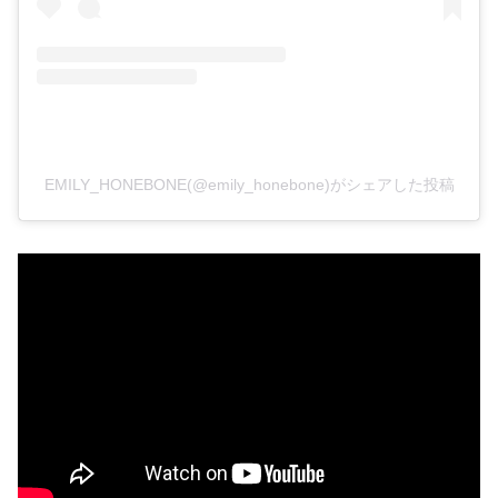
EMILY_HONEBONE(@emily_honebone)がシェアした投稿