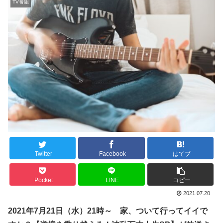
TV番組
Twitter
Facebook
はてブ
Pocket
LINE
コピー
2021.07.20
2021年7月21日（
水
）
21
時～ 家、ついて行ってイイで