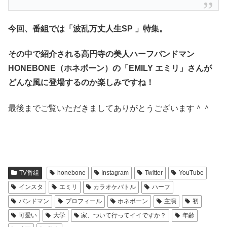
今回、番組では「波乱万丈人生SP 」特集
。
その中で紹介される高円寺の美人ハーフバンドマン
HONEBONE（ホネボーン）の「EMILY エミリ」さんが
どんな風に登場するのか
楽しみですね！
最後までご覧いただきましてありがとうございます＾＾
TV番組
honebone
Instagram
Twitter
YouTube
インスタ
エミリ
カラオケバトル
ハーフ
バンドマン
プロフィール
ホネボーン
主演
初
可愛い
大学
家、ついて行ってイイですか？
年齢