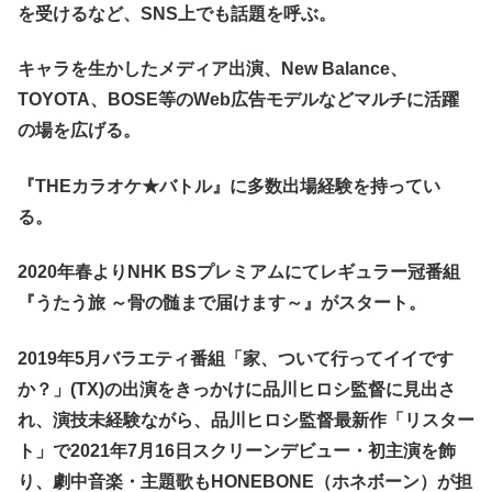
を受けるなど、SNS上でも話題を呼ぶ。
キャラを生かしたメディア出演、New Balance、
TOYOTA、BOSE等のWeb広告モデルなどマルチに活躍
の場を広げる。
『
THE
カラオケ
★
バトル』に多数出場経験を持ってい
る。
2020年春よりNHK BSプレミアムにてレギュラー冠番組
『うたう旅 ～骨の髄まで届けます～』がスタート。
2019年5月
バラエティ番組「家、ついて行ってイイです
か？」(TX)の出演をきっかけに品川ヒロシ監督に見出さ
れ、演技未経験ながら、品川ヒロシ監督最新作「リスター
ト」で2021年7月16日スクリーンデビュー・初主演を飾
り、​劇中音楽・主題歌もHONEBONE（ホネボーン）が担