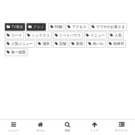
TV番組
グルメ
55種
アクセス
ウワサのお客さま
コース
シュラスコ
ミートハウス
メニュー
人気
人気メニュー
場所
店舗
新宿
肉バル
肉寿司
食べ放題
メニュー
ホーム
検索
トップ
サイドバー