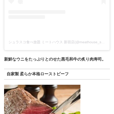
シュラスコ食べ放題 ミートハウス 新宿店(@meathouse_shinjuku)がシェアした投稿
新鮮なウニをたっぷりとのせた黒毛和牛の炙り肉寿司。
自家製 柔らか本格ローストビーフ