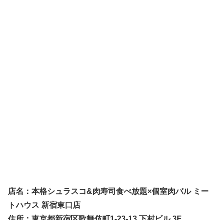
店名：本格シュラスコ&肉寿司食べ放題×個室肉バル ミー
トハウス 新宿東口店
住所：東京都新宿区歌舞伎町1-23-13 下村ビル 3F