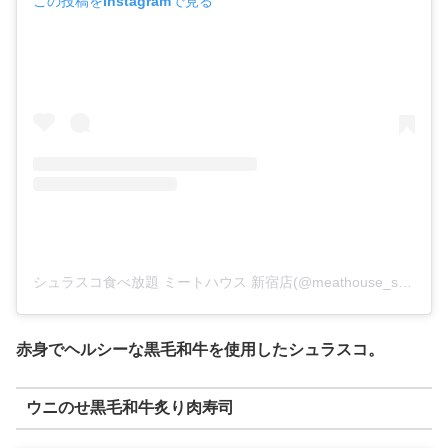
この投稿をInstagramで見る
シュラスコ食べ放題 ミートハウス 新宿店(@meathouse_shinjuku)がシェアした投稿
赤身でヘルシーな黒毛和牛を使用したシュラスコ。
ウニのせ黒毛和牛炙り肉寿司