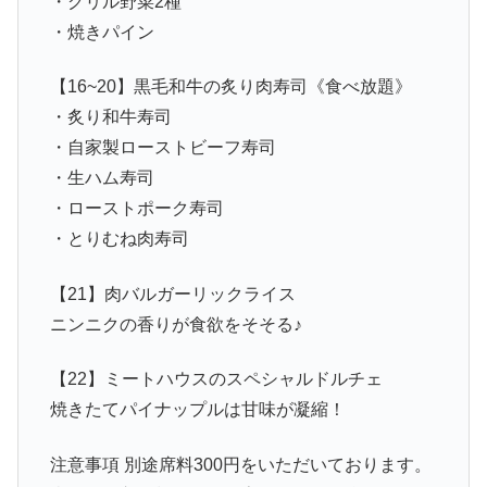
・グリル野菜2種
・焼きパイン
【16~20】黒毛和牛の炙り肉寿司《食べ放題》
・炙り和牛寿司
・自家製ローストビーフ寿司
・生ハム寿司
・ローストポーク寿司
・とりむね肉寿司
【21】肉バルガーリックライス
ニンニクの香りが食欲をそそる♪
【22】ミートハウスのスペシャルドルチェ
焼きたてパイナップルは甘味が凝縮！
注意事項 別途席料300円をいただいております。