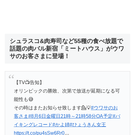
シュラスコ&肉寿司など55種の食べ放題で
話題の肉バル新宿「ミートハウス」がウワ
サのお客さまに登場！
【TV📺告知】
オリンピックの勝敗、次第で放送が延期になる可
能性も😅
その時はまたお知らせ致します💁💡
#ウワサのお
客さま
#8月6日金曜日21時～21時58分OA予定
#バ
イキングレコード
#かよ姉
#ひょうきん女王
https://t.co/pu4sSw6Rr0
…