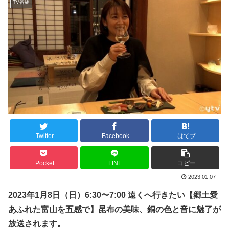
TV番組
Twitter
Facebook
はてブ
Pocket
LINE
コピー
2023.01.07
202
3
年1
月8日（
日
）
6:30
〜
7:00
遠くへ行きたい【郷土愛
あふれた富山を五感で】昆布の美味、銅の色と音に魅了が
放送されます。