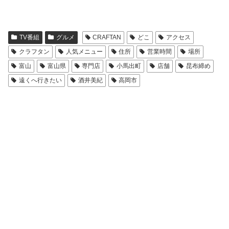
TV番組
グルメ
CRAFTAN
どこ
アクセス
クラフタン
人気メニュー
住所
営業時間
場所
富山
富山県
専門店
小馬出町
店舗
昆布締め
遠くへ行きたい
酒井美紀
高岡市