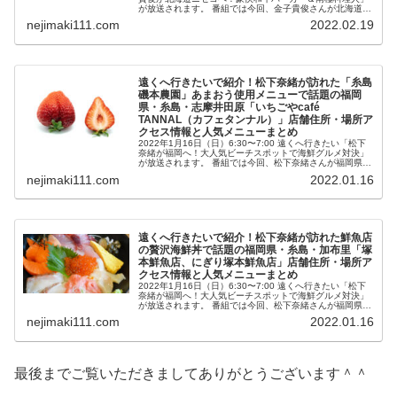
が放送されます。 番組では今回、金子貴俊さんが北海道ニ
セコへ。 その中で紹介される、ニセコの豪快和牛バーガー
nejimaki111.com
2022.02.19
で話題の北海道...
遠くへ行きたいで紹介！松下奈緒が訪れた「糸島
磯本農園」あまおう使用メニューで話題の福岡
県・糸島・志摩井田原「いちごやcafé
TANNAL（カフェタンナル）」店舗住所・場所ア
クセス情報と人気メニューまとめ
2022年1月16日（日）6:30〜7:00 遠くへ行きたい「松下
奈緒が福岡へ！大人気ビーチスポットで海鮮グルメ対決」
が放送されます。 番組では今回、松下奈緒さんが福岡県の
人気ビーチスポット“糸島”へ。 その中で紹介される、「糸
nejimaki111.com
2022.01.16
島磯本農園」...
遠くへ行きたいで紹介！松下奈緒が訪れた鮮魚店
の贅沢海鮮丼で話題の福岡県・糸島・加布里「塚
本鮮魚店、にぎり塚本鮮魚店」店舗住所・場所ア
クセス情報と人気メニューまとめ
2022年1月16日（日）6:30〜7:00 遠くへ行きたい「松下
奈緒が福岡へ！大人気ビーチスポットで海鮮グルメ対決」
が放送されます。 番組では今回、松下奈緒さんが福岡県の
人気ビーチスポット“糸島”へ。 その中で紹介される、鮮魚
nejimaki111.com
2022.01.16
店の贅沢海鮮...
最後までご覧いただきましてありがとうございます＾＾