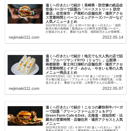
遠くへ行きたいで紹介！長崎県・防空壕の絶品佐
世保バーガーで話題の「ベースストリート 防空
壕店」佐世保市・戸尾町の店舗住所・場所アクセ
ス営業時間とベーコンエッグチーズバーガーなど
人気メニューまとめ
2022年5月15日（日）6:30〜7:00 遠くへ行きたい「池田
鉄洋が初の長崎旅！龍馬ゆかりの料亭＆防空壕バーガー」
が放送されます。 番組では今回、池田鉄洋さんが長崎県
へ。 その中で紹介される、長崎県・防空壕の絶品佐世保バ
nejimaki111.com
2022.05.14
ーガーで話題の佐...
遠くへ行きたいで紹介！地元でも大人気の店で話
題「フルーツサンドRYO（リョウ）」山梨県・
南都留郡・富士河口湖町の店舗住所・場所アクセ
ス営業時間とイチゴ・みかん・やきいも等の人気
メニュー商品まとめ
2022年5月8日（日）6:30〜7:00 遠くへ行きたい「上村愛
子が春の富士山へ！アスレチック＆手作り和紙写真」が放
送されます。 番組では今回、上村愛子さんが山梨県へ。
その中で紹介される、地元でも大人気の店で話題の山梨
nejimaki111.com
2022.05.07
県・南都留郡・富士...
遠くへ行きたいで紹介！ニセコの豪快和牛バーガ
ーで話題「グリーンファームカフェ＆デリ
Green Farm Cafe＆Deli」北海道・倶知安町・比
羅夫の営業時間・店舗住所・場所アクセスと人気
メニュー
2022年2月20日（日）6:30〜7:00 遠くへ行きたい「金子
貴俊が北海道ニセコへ！豪快和牛バーガー＆南極料理人」