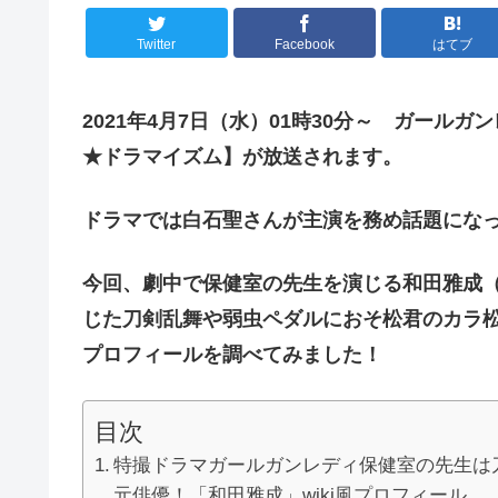
Twitter
Facebook
はてブ
2021年4月
7
日（
水
）
01
時
30
分～ ガールガン
★ドラマイズム】が放送されます。
ドラマでは白石聖さんが主演を務め話題にな
今回、劇中で保健室の先生を演じる和田雅成（
じた刀剣乱舞や弱虫ペダルにおそ松君のカラ松役
プロフィールを調べてみました！
目次
特撮ドラマガールガンレディ保健室の先生は刀
元俳優！「和田雅成」wiki風プロフィール