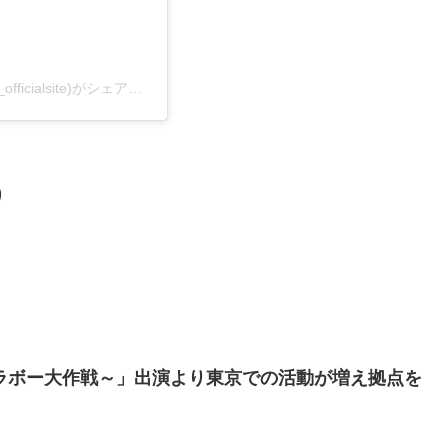
【公式】和田雅成 オフィシャルサイト(@wadamasanari_officialsite)がシェアした投稿
)
ブラボー大作戦～」出演より東京での活動が増え拠点を