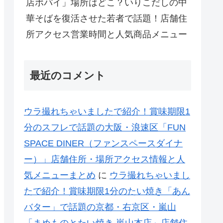
店ポパイ」場所はどこ？いりこだしの中
華そばを復活させた若者で話題！店舗住
所アクセス営業時間と人気商品メニュー
最近のコメント
ウラ撮れちゃいましたで紹介！賞味期限1
分のスフレで話題の大阪・浪速区「FUN
SPACE DINER（ファンスペースダイナ
ー）」店舗住所・場所アクセス情報と人
気メニューまとめ
に
ウラ撮れちゃいまし
たで紹介！賞味期限1分のたい焼き「あん
バター」で話題の京都・右京区・嵐山
「まめものとたい焼き 嵐山本店」店舗住