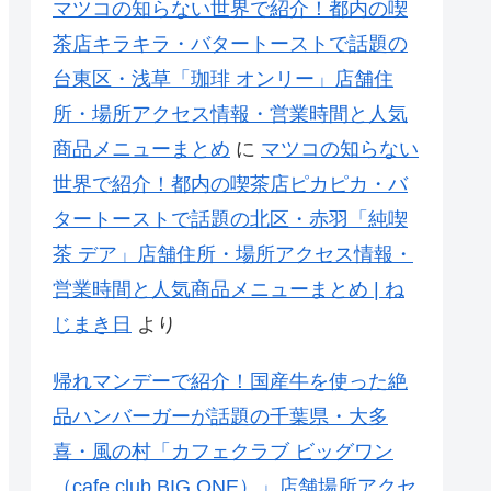
マツコの知らない世界で紹介！都内の喫
茶店キラキラ・バタートーストで話題の
台東区・浅草「珈琲 オンリー」店舗住
所・場所アクセス情報・営業時間と人気
商品メニューまとめ
に
マツコの知らない
世界で紹介！都内の喫茶店ピカピカ・バ
タートーストで話題の北区・赤羽「純喫
茶 デア」店舗住所・場所アクセス情報・
営業時間と人気商品メニューまとめ | ね
じまき日
より
帰れマンデーで紹介！国産牛を使った絶
品ハンバーガーが話題の千葉県・大多
喜・風の村「カフェクラブ ビッグワン
（cafe club BIG ONE）」店舗場所アクセ