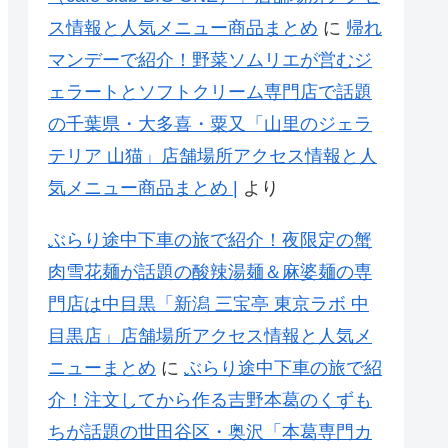
ス情報と人気メニュー商品まとめ
に
帰れ
マンデーで紹介！野菜ソムリエが営むジ
ェラートとソフトクリーム専門店で話題
の千葉県・大多喜・粟又「山里のジェラ
テリア 山猫」店舗場所アクセス情報と人
気メニュー商品まとめ |
より
ぶらり途中下車の旅で紹介！夜限定の蟹
肉雪花麺が話題の酸辣湯麺＆麻婆麺の専
門店は中目黒「新潟 三宝亭 東京ラボ 中
目黒店」店舗場所アクセス情報と人気メ
ニューまとめ
に
ぶらり途中下車の旅で紹
介！注文してから作る吉野本葛のくずも
ちが話題の世田谷区・奥沢「本葛専門カ