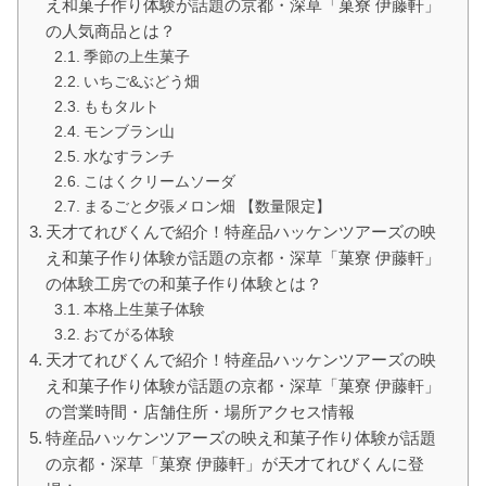
え和菓子作り体験が話題の京都・深草「菓寮 伊藤軒」
の人気商品とは？
季節の上生菓子
いちご&ぶどう畑
ももタルト
モンブラン山
水なすランチ
こはくクリームソーダ
まるごと夕張メロン畑 【数量限定】
天才てれびくんで紹介！特産品ハッケンツアーズの映
え和菓子作り体験が話題の京都・深草「菓寮 伊藤軒」
の体験工房での和菓子作り体験とは？
本格上生菓子体験
おてがる体験
天才てれびくんで紹介！特産品ハッケンツアーズの映
え和菓子作り体験が話題の京都・深草「菓寮 伊藤軒」
の営業時間・店舗住所・場所アクセス情報
特産品ハッケンツアーズの映え和菓子作り体験が話題
の京都・深草「菓寮 伊藤軒」が天才てれびくんに登