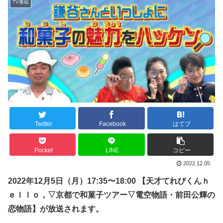
TV番組
Twitter
Facebook
はてブ
Pocket
LINE
コピー
2022.12.05
202
2
年
12
月
5
日（
月
）
17:35
〜
18:00
【天才てれびくんｈ
ｅｌｌｏ，▽京都で和菓子ツアー▽電空物語・前田公輝の
恋物語】が放送されます。