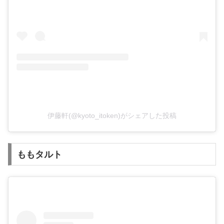
伊藤軒(@kyoto_itoken)がシェアした投稿
ももタルト