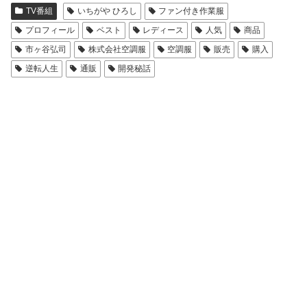
TV番組
いちがや ひろし
ファン付き作業服
プロフィール
ベスト
レディース
人気
商品
市ヶ谷弘司
株式会社空調服
空調服
販売
購入
逆転人生
通販
開発秘話