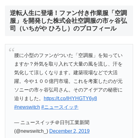
逆転人生に登場！
ファン付き作業服「空調
服」を
開発した株式会社空調服の市ヶ谷弘
司（いちがや ひろし）
のプロフィール
腰に小型のファンがついた「空調服」を知ってい
ますか？外気を取り入れて大量の風を流し、汗を
気化して涼しくなります。建築現場などで大活
躍。今や１００億円市場。これを考案したのが元
ソニーの市ヶ谷弘司さん。そのアイデアの秘密に
迫りました。
https://t.co/lHYHGTY6y8
#newswitch
#ニュースイッチ
— ニュースイッチ＠日刊工業新聞
(@newswitch_)
December 2, 2019