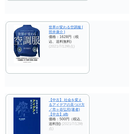
世界が変わる空調服 [
照井康介 ]
価格：1628円（税
込、送料無料)
(2021/7/12時点)
【中古】 社会を変え
るアイデアの見つけ方
／市ヶ谷弘司(著者)
【中古】afb
価格：500円（税込、
送料別)
(2021/7/12時
点)