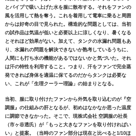
とパイプで吸い上げた水を服に散布する。それをファンの
風を活用して熱を奪う。これを着用して電車に乗ると周囲
からは好奇の目で見られた。構造的な問題としては、当初
の試作品は気温が低いと必要以上に涼しくなり、暑くなる
とそれほど効果がない。加えて、タンクの水漏れ問題もあ
り、水漏れの問題を解決できないか熟考しているうちに、
人間にも打ち水の機能があるではないかと気づいた。それ
は汗の特性を利用すること。つまり、汗をファンで完全蒸
発できれば身体を適温に保てるのだからタンクは必要な
い、これが「生理クーラー理論」の始まりとなる。
当初、服に取り付けたファンから外気を取り込むのが『空
調服』の仕組みの肝となるが、初めはなかなか思った温度
に調節できなかった。そこで、現株式会社 空調服の社長
（市ヶ谷透氏）が「もっと大きなファンを取り付ければい
い」と提案。（当時のファン部分は現在と比べると1/10ほ