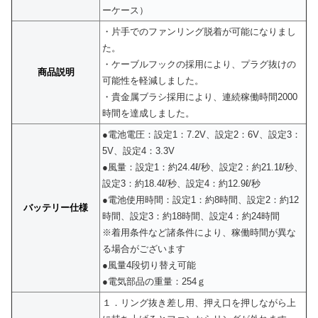
ーケース）
・片手でのファンリング脱着が可能になりまし
た。
・ケーブルフックの採用により、プラグ抜けの
商品説明
可能性を軽減しました。
・貴金属ブラシ採用により、連続稼働時間2000
時間を達成しました。
●電池電圧：設定1：7.2V、設定2：6V、設定3：
5V、設定4：3.3V
●風量：設定1：約24.4ℓ/秒、設定2：約21.1ℓ/秒、
設定3：約18.4ℓ/秒、設定4：約12.9ℓ/秒
●電池使用時間：設定1：約8時間、設定2：約12
バッテリー仕様
時間、設定3：約18時間、設定4：約24時間
※着用条件など諸条件により、稼働時間が異な
る場合がございます
●風量4段切り替え可能
●電気部品の重量：254ｇ
１．リング抜き差し用、押え口を押しながら上