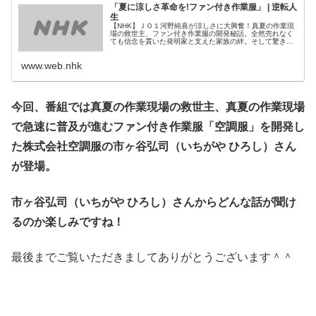
「夏に涼しさ革命を!ファン付き作業服」 | 逆転人
生
【NHK】ＪＯ１河野純喜が涼しさに大興奮！真夏の作業現
場の救世主、ファン付き作業服の開発秘話。全然売れなく
ても信念を貫いた発明家と支えた家族の絆。そして驚きの
大逆転へ！ 灼（しゃく）熱地獄と化す真夏の作業現場で急
速に普及が進むファン付き作業服。腰のファンで風を送り
www.web.nhk
服の中を涼しく保つ画期的な製品だ。開発した市ヶ谷弘司
さん...
今回、番組では真夏の作業現場の救世主、真夏の作業現場
で急速に普及が進むファン付き作業服「空調服」を開発し
た株式会社空調服の市ヶ谷弘司（いちがや ひろし）さん
が登場
。
市ヶ谷弘司（いちがや ひろし）さんからどんな話が聞け
るのか楽しみですね！
最後までご覧いただきましてありがとうございます＾＾