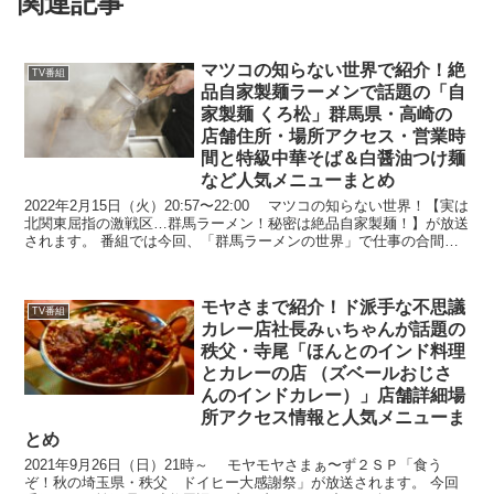
関連記事
マツコの知らない世界で紹介！絶
TV番組
品自家製麺ラーメンで話題の「自
家製麺 くろ松」群馬県・高崎の
店舗住所・場所アクセス・営業時
間と特級中華そば＆白醤油つけ麺
など人気メニューまとめ
2022年2月15日（火）20:57〜22:00 マツコの知らない世界！【実は
北関東屈指の激戦区…群馬ラーメン！秘密は絶品自家製麺！】が放送
されます。 番組では今回、「群馬ラーメンの世界」で仕事の合間に
群馬全域のラーメンを週６食べる男「土...
モヤさまで紹介！ド派手な不思議
TV番組
カレー店社長みぃちゃんが話題の
秩父・寺尾「ほんとのインド料理
とカレーの店 （ズベールおじさ
んのインドカレー）」店舗詳細場
所アクセス情報と人気メニューま
とめ
2021年9月26日（日）21時～ モヤモヤさまぁ〜ず２ＳＰ「食う
ぞ！秋の埼玉県・秩父 ドイヒー大感謝祭」が放送されます。 今回