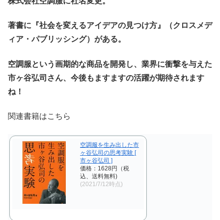
株式会社空調服に社名変更。
著書に『社会を変えるアイデアの見つけ方』（クロスメデ
ィア・パブリッシング）がある。
空調服という画期的な商品を開発し、業界に衝撃を与えた
市ヶ谷弘司さん、今後もますますの活躍が期待されます
ね！
関連書籍はこちら
空調服を生み出した市
ヶ谷弘司の思考実験 [
市ヶ谷弘司 ]
価格：1628円（税
込、送料無料)
(2021/7/12時点)