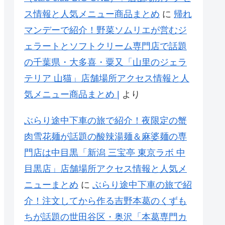
ス情報と人気メニュー商品まとめ
に
帰れ
マンデーで紹介！野菜ソムリエが営むジ
ェラートとソフトクリーム専門店で話題
の千葉県・大多喜・粟又「山里のジェラ
テリア 山猫」店舗場所アクセス情報と人
気メニュー商品まとめ |
より
ぶらり途中下車の旅で紹介！夜限定の蟹
肉雪花麺が話題の酸辣湯麺＆麻婆麺の専
門店は中目黒「新潟 三宝亭 東京ラボ 中
目黒店」店舗場所アクセス情報と人気メ
ニューまとめ
に
ぶらり途中下車の旅で紹
介！注文してから作る吉野本葛のくずも
ちが話題の世田谷区・奥沢「本葛専門カ