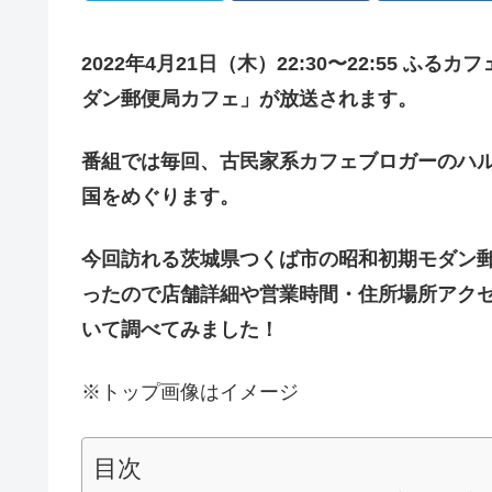
2022年
4
月
21
日（
木
）
22:30
〜
22:55
ふるカフ
ダン郵便局カフェ」が放送されます。
番組では毎回、古民家系カフェブロガーのハル
国をめぐります。
今回訪れる茨城県つくば市の昭和初期モダン
ったので店舗詳細や営業時間・住所場所アク
いて
調べてみました！
※トップ画像はイメージ
目次