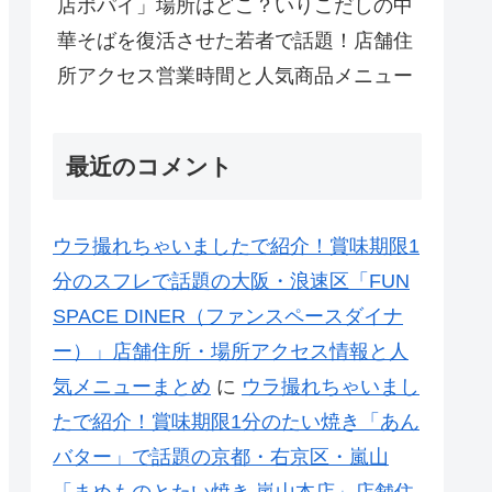
店ポパイ」場所はどこ？いりこだしの中
華そばを復活させた若者で話題！店舗住
所アクセス営業時間と人気商品メニュー
最近のコメント
ウラ撮れちゃいましたで紹介！賞味期限1
分のスフレで話題の大阪・浪速区「FUN
SPACE DINER（ファンスペースダイナ
ー）」店舗住所・場所アクセス情報と人
気メニューまとめ
に
ウラ撮れちゃいまし
たで紹介！賞味期限1分のたい焼き「あん
バター」で話題の京都・右京区・嵐山
「まめものとたい焼き 嵐山本店」店舗住