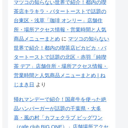
マツコの知らない世界で紹介！都内の喫
茶店キラキラ・バタートーストで話題の
台東区・浅草「珈琲 オンリー」店舗住
所・場所アクセス情報・営業時間と人気
商品メニューまとめ
に
マツコの知らない
世界で紹介！都内の喫茶店ピカピカ・バ
タートーストで話題の北区・赤羽「純喫
茶 デア」店舗住所・場所アクセス情報・
営業時間と人気商品メニューまとめ | ね
じまき日
より
帰れマンデーで紹介！国産牛を使った絶
品ハンバーガーが話題の千葉県・大多
喜・風の村「カフェクラブ ビッグワン
（cafe club BIG ONE）」店舗場所アクセ