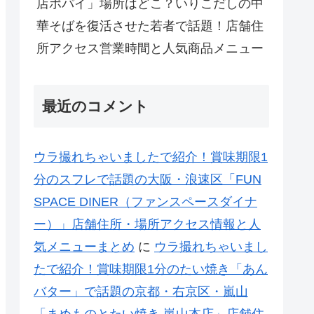
店ポパイ」場所はどこ？いりこだしの中
華そばを復活させた若者で話題！店舗住
所アクセス営業時間と人気商品メニュー
最近のコメント
ウラ撮れちゃいましたで紹介！賞味期限1
分のスフレで話題の大阪・浪速区「FUN
SPACE DINER（ファンスペースダイナ
ー）」店舗住所・場所アクセス情報と人
気メニューまとめ
に
ウラ撮れちゃいまし
たで紹介！賞味期限1分のたい焼き「あん
バター」で話題の京都・右京区・嵐山
「まめものとたい焼き 嵐山本店」店舗住