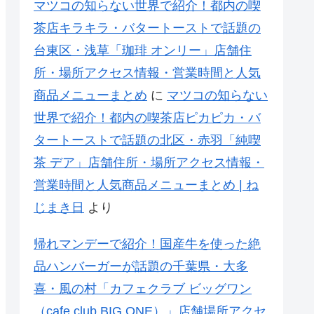
マツコの知らない世界で紹介！都内の喫
茶店キラキラ・バタートーストで話題の
台東区・浅草「珈琲 オンリー」店舗住
所・場所アクセス情報・営業時間と人気
商品メニューまとめ
に
マツコの知らない
世界で紹介！都内の喫茶店ピカピカ・バ
タートーストで話題の北区・赤羽「純喫
茶 デア」店舗住所・場所アクセス情報・
営業時間と人気商品メニューまとめ | ね
じまき日
より
帰れマンデーで紹介！国産牛を使った絶
品ハンバーガーが話題の千葉県・大多
喜・風の村「カフェクラブ ビッグワン
（cafe club BIG ONE）」店舗場所アクセ