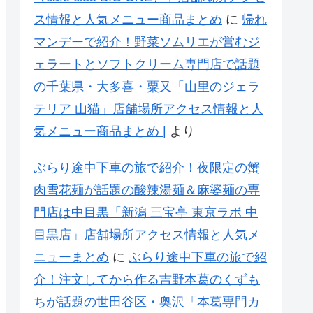
ス情報と人気メニュー商品まとめ
に
帰れ
マンデーで紹介！野菜ソムリエが営むジ
ェラートとソフトクリーム専門店で話題
の千葉県・大多喜・粟又「山里のジェラ
テリア 山猫」店舗場所アクセス情報と人
気メニュー商品まとめ |
より
ぶらり途中下車の旅で紹介！夜限定の蟹
肉雪花麺が話題の酸辣湯麺＆麻婆麺の専
門店は中目黒「新潟 三宝亭 東京ラボ 中
目黒店」店舗場所アクセス情報と人気メ
ニューまとめ
に
ぶらり途中下車の旅で紹
介！注文してから作る吉野本葛のくずも
ちが話題の世田谷区・奥沢「本葛専門カ