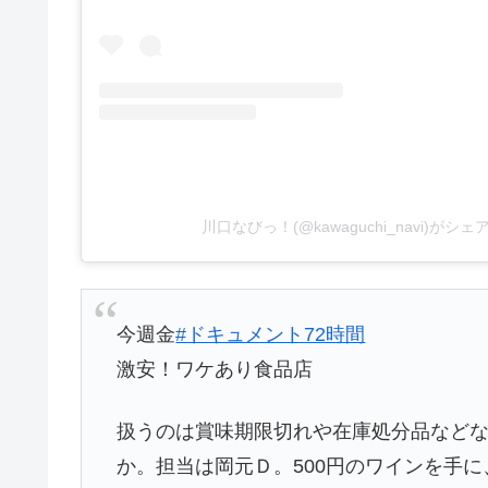
川口なびっ！(@kawaguchi_navi)がシ
今週金
#ドキュメント72時間
激安！ワケあり食品店
扱うのは賞味期限切れや在庫処分品など
か。担当は岡元Ｄ。500円のワインを手に