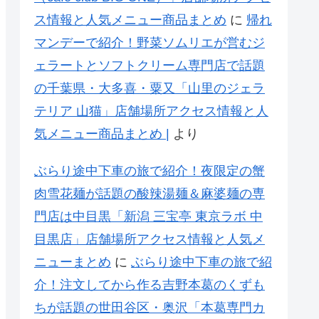
ス情報と人気メニュー商品まとめ
に
帰れ
マンデーで紹介！野菜ソムリエが営むジ
ェラートとソフトクリーム専門店で話題
の千葉県・大多喜・粟又「山里のジェラ
テリア 山猫」店舗場所アクセス情報と人
気メニュー商品まとめ |
より
ぶらり途中下車の旅で紹介！夜限定の蟹
肉雪花麺が話題の酸辣湯麺＆麻婆麺の専
門店は中目黒「新潟 三宝亭 東京ラボ 中
目黒店」店舗場所アクセス情報と人気メ
ニューまとめ
に
ぶらり途中下車の旅で紹
介！注文してから作る吉野本葛のくずも
ちが話題の世田谷区・奥沢「本葛専門カ