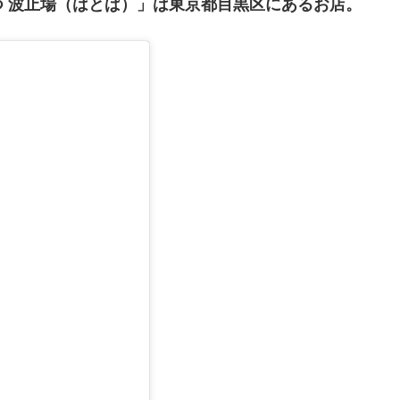
 波止場（はとば）」
は東京都目黒区にあるお店
。