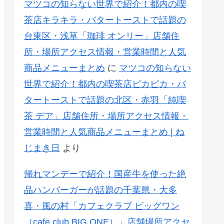
マツコの知らない世界で紹介！都内の喫
茶店キラキラ・バタートーストで話題の
台東区・浅草「珈琲 オンリー」店舗住
所・場所アクセス情報・営業時間と人気
商品メニューまとめ
に
マツコの知らない
世界で紹介！都内の喫茶店ピカピカ・バ
タートーストで話題の北区・赤羽「純喫
茶 デア」店舗住所・場所アクセス情報・
営業時間と人気商品メニューまとめ | ね
じまき日
より
帰れマンデーで紹介！国産牛を使った絶
品ハンバーガーが話題の千葉県・大多
喜・風の村「カフェクラブ ビッグワン
（cafe club BIG ONE）」店舗場所アクセ