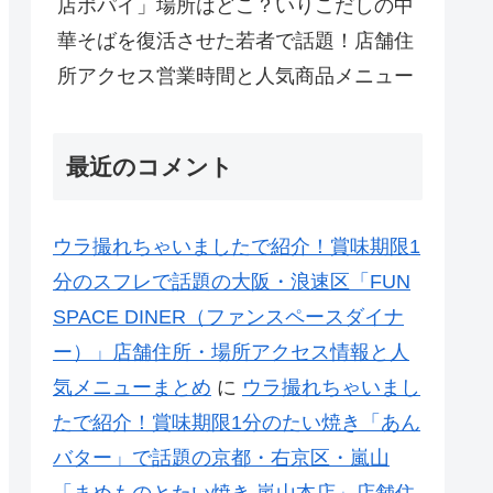
店ポパイ」場所はどこ？いりこだしの中
華そばを復活させた若者で話題！店舗住
所アクセス営業時間と人気商品メニュー
最近のコメント
ウラ撮れちゃいましたで紹介！賞味期限1
分のスフレで話題の大阪・浪速区「FUN
SPACE DINER（ファンスペースダイナ
ー）」店舗住所・場所アクセス情報と人
気メニューまとめ
に
ウラ撮れちゃいまし
たで紹介！賞味期限1分のたい焼き「あん
バター」で話題の京都・右京区・嵐山
「まめものとたい焼き 嵐山本店」店舗住