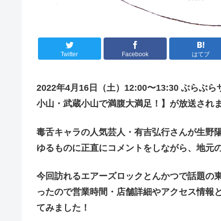
Twitter
Facebook
はてブ
2022年
4
月
16
日（土）
12:00
〜
13:30
ぶらぶら
小山・武蔵小山で満腹大満足！】が放送され
毒舌キャラの人気芸人・有吉弘行さんが生野
ゆるものに正直にコメントをしながら、地元
今回訪れるエアーズロックとんかつで話題の東
ったので営業時間・店舗詳細やアクセス情報
てみました！