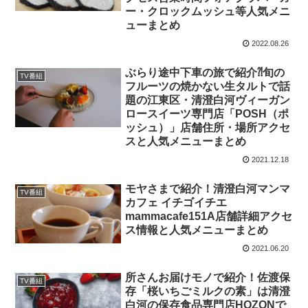
ー・クロックムッシュ等人気メニ
ューまとめ
2022.08.26
ぶらり途中下車の旅で紹介⁈旬の
TV番組
フルーツの焼かない生タルトで話
題の江東区・清澄白河ヴィーガン
ロースイーツ専門店「POSH（ポ
ッシュ）」店舗住所・場所アクセ
スと人気メニューまとめ
2021.12.18
モヤさまで紹介！清澄白河マンマ
TV番組
カフェ イチゴイチエ
mammacafe151A店舗詳細アクセ
ス情報と人気メニューまとめ
2021.06.20
所さんお届けモノで紹介！佐渡保
TV番組
存「桜いちごミルクの素」は清澄
白河の保存食品専門店HOZONで